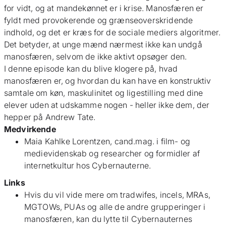
for vidt, og at mandekønnet er i krise. Manosfæren er
fyldt med provokerende og grænseoverskridende
indhold, og det er kræs for de sociale mediers algoritmer.
Det betyder, at unge mænd nærmest ikke kan undgå
manosfæren, selvom de ikke aktivt opsøger den.
I denne episode kan du blive klogere på, hvad
manosfæren er, og hvordan du kan have en konstruktiv
samtale om køn, maskulinitet og ligestilling med dine
elever uden at udskamme nogen - heller ikke dem, der
hepper på Andrew Tate.
Medvirkende
Maia Kahlke Lorentzen, cand.mag. i film- og
medievidenskab og researcher og formidler af
internetkultur hos
Cybernauterne
.
Links
Hvis du vil vide mere om tradwifes, incels, MRAs,
MGTOWs, PUAs og alle de andre grupperinger i
manosfæren, kan du lytte til
Cybernauternes