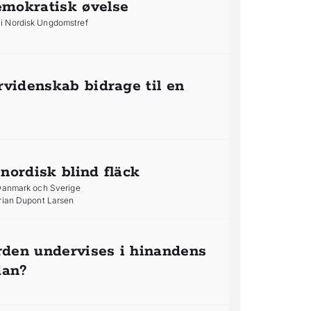
mokratisk øvelse
i Nordisk Ungdomstref
rvidenskab bidrage til en
 nordisk blind fläck
 Danmark och Sverige
Brian Dupont Larsen
orden undervises i hinandens
dan?