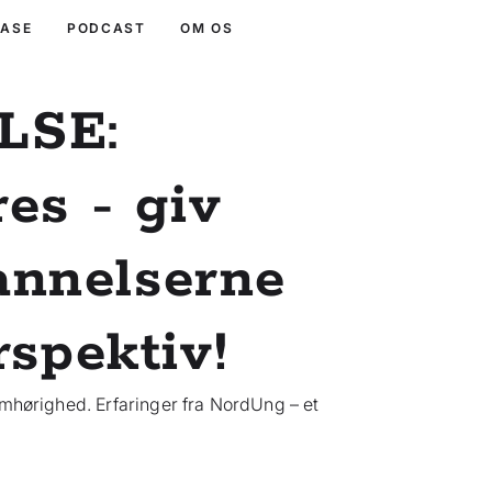
BASE
PODCAST
OM OS
LSE:
es - giv
nnelserne
rspektiv!
amhørighed. Erfaringer fra NordUng – et