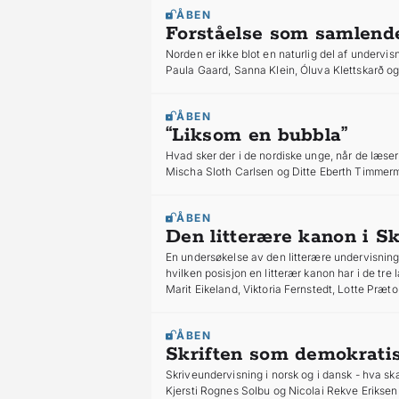
ÅBEN
Forståelse som samlende
Norden er ikke blot en naturlig del af underv
Paula Gaard, Sanna Klein, Óluva Klettskarð og
ÅBEN
“Liksom en bubbla”
Hvad sker der i de nordiske unge, når de læser 
Mischa Sloth Carlsen og Ditte Eberth Timme
ÅBEN
Den litterære kanon i S
En undersøkelse av den litterære undervisnin
hvilken posisjon en litterær kanon har i de tre
Marit Eikeland, Viktoria Fernstedt, Lotte Præto
ÅBEN
Skriften som demokrati
Skriveundervisning i norsk og i dansk - hva s
Kjersti Rognes Solbu og Nicolai Rekve Eriksen