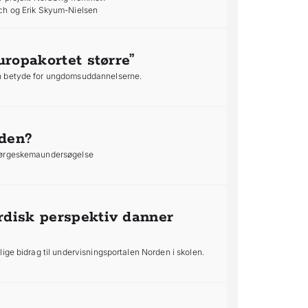
ch og Erik Skyum-Nielsen
uropakortet større”
n betyde for ungdomsuddannelserne.
den?
spørgeskemaundersøgelse
rdisk perspektiv danner
ige bidrag til undervisningsportalen Norden i skolen.