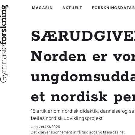
MAGASIN
AKTUELT
FORSKNINGSDATA
SÆRUDGIVE
Norden er vor
ungdomsudda
et nordisk pe
15 artikler om nordisk didaktik, dannelse og s
fælles nordisk udviklingsprojekt.
Udgivet
4/3/2026
Det kræver abonnement at få fuld adgang til magasinet.