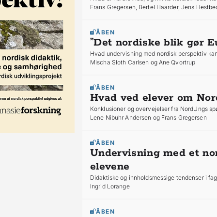
Frans Gregersen, Bertel Haarder, Jens Hestbe
ÅBEN
”Det nordiske blik gør E
Hvad undervisning med nordisk perspektiv ka
Mischa Sloth Carlsen og Ane Qvortrup
ÅBEN
Hvad ved elever om Nor
Konklusioner og overvejelser fra NordUngs 
Lene Nibuhr Andersen og Frans Gregersen
ÅBEN
Undervisning med et no
elevene
Didaktiske og innholdsmessige tendenser i fagl
Ingrid Lorange
ÅBEN