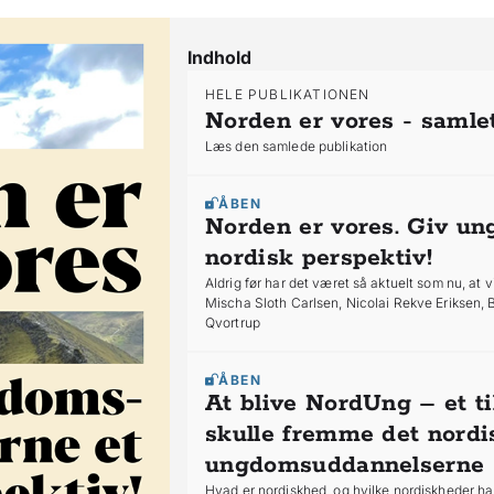
Indhold
HELE PUBLIKATIONEN
Norden er vores - samle
Læs den samlede publikation
ÅBEN
Norden er vores. Giv u
nordisk perspektiv!
Aldrig før har det været så aktuelt som nu, at
Mischa Sloth Carlsen, Nicolai Rekve Eriksen
Qvortrup
ÅBEN
At blive NordUng – et ti
skulle fremme det nordis
ungdomsuddannelserne
Hvad er nordiskhed, og hvilke nordiskheder h