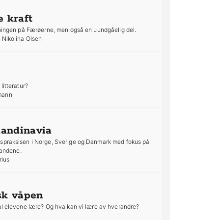
 kraft
isningen på Færøerne, men også en uundgåelig del.
 Nikolina Olsen
litteratur?
rmann
kandinavia
gspraksisen i Norge, Sverige og Danmark med fokus på
 landene.
rius
sk våpen
kal elevene lære? Og hva kan vi lære av hverandre?