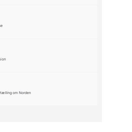
se
sion
rtælling om Norden