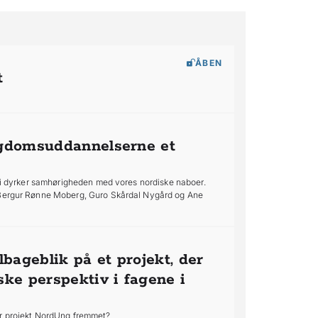
ÅBEN
t
ngdomsuddannelserne et
 vi dyrker samhørigheden med vores nordiske naboer.
, Bergur Rønne Moberg, Guro Skårdal Nygård og Ane
lbageblik på et projekt, der
ke perspektiv i fagene i
ar projekt NordUng fremmet?