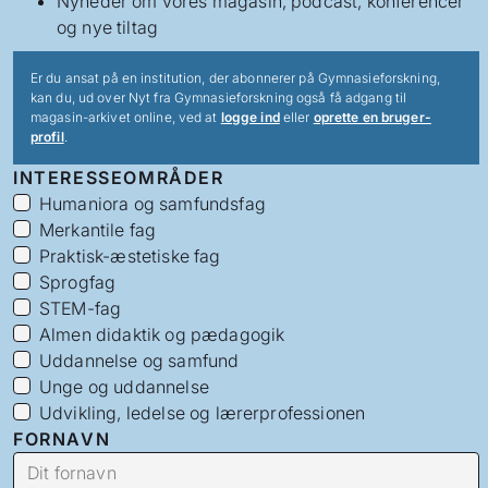
Nyheder om vores magasin, podcast, konferencer
og nye tiltag
Er du ansat på en institution, der abonnerer på Gymnasieforskning,
kan du, ud over Nyt fra Gymnasieforskning også få adgang til
magasin-arkivet online, ved at
logge ind
eller
oprette en bruger-
profil
.
INTERESSEOMRÅDER
Humaniora og samfundsfag
Merkantile fag
Praktisk-æstetiske fag
Sprogfag
STEM-fag
Almen didaktik og pædagogik
Uddannelse og samfund
Unge og uddannelse
Udvikling, ledelse og lærerprofessionen
FORNAVN