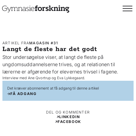
ARTIKEL FRA
MAGASIN #31
Langt de fleste har det godt
Stor undersøgelse viser, at langt de fleste på
ungdomsuddannelserne trives, og at relationen til
lærerne er afgørende for elevernes trivsel i fagene.
Interview med Ane Qvortrup og Eva Lykkegaard.
Det kræver abonnement at få adgang til denne artikel
FÅ ADGANG
DEL OG KOMMENTER
LINKEDIN
FACEBOOK