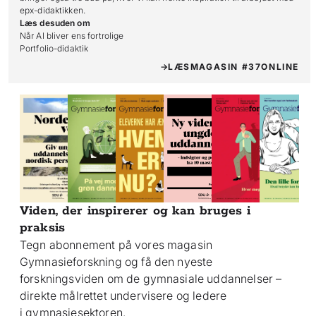
epx-didaktikken.
Læs desuden om
Når AI bliver ens fortrolige

Portfolio-didaktik
LÆS
MAGASIN #37
ONLINE
Viden, der inspirerer og kan bruges i
praksis
Tegn abonnement på vores magasin
Gymnasieforskning og få den nyeste
forskningsviden om de gymnasiale uddannelser –
direkte målrettet undervisere og ledere
i gymnasiesektoren.