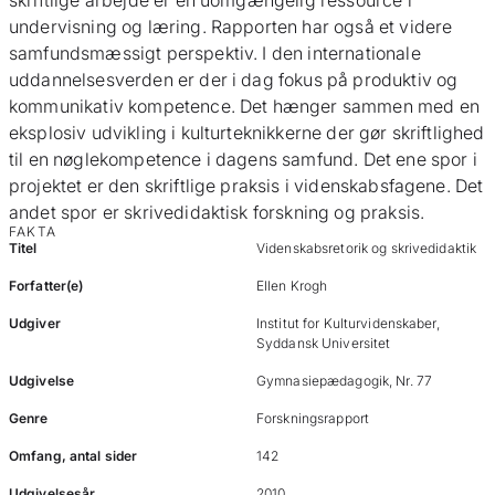
skriftlige arbejde er en uomgængelig ressource i
undervisning og læring. Rapporten har også et videre
samfundsmæssigt perspektiv. I den internationale
uddannelsesverden er der i dag fokus på produktiv og
kommunikativ kompetence. Det hænger sammen med en
eksplosiv udvikling i kulturteknikkerne der gør skriftlighed
til en nøglekompetence i dagens samfund. Det ene spor i
projektet er den skriftlige praksis i videnskabsfagene. Det
andet spor er skrivedidaktisk forskning og praksis.
FAKTA
Titel
Videnskabsretorik og skrivedidaktik
Forfatter(e)
Ellen Krogh
Udgiver
Institut for Kulturvidenskaber,
Syddansk Universitet
Udgivelse
Gymnasiepædagogik, Nr. 77
Genre
Forskningsrapport
Omfang, antal sider
142
Udgivelsesår
2010