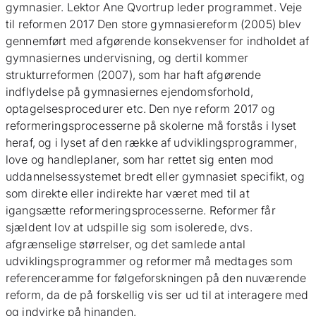
gymnasier. Lektor Ane Qvortrup leder programmet. Veje
til reformen 2017 Den store gymnasiereform (2005) blev
gennemført med afgørende konsekvenser for indholdet af
gymnasiernes undervisning, og dertil kommer
strukturreformen (2007), som har haft afgørende
indflydelse på gymnasiernes ejendomsforhold,
optagelsesprocedurer etc. Den nye reform 2017 og
reformeringsprocesserne på skolerne må forstås i lyset
heraf, og i lyset af den række af udviklingsprogrammer,
love og handleplaner, som har rettet sig enten mod
uddannelsessystemet bredt eller gymnasiet specifikt, og
som direkte eller indirekte har været med til at
igangsætte reformeringsprocesserne. Reformer får
sjældent lov at udspille sig som isolerede, dvs.
afgrænselige størrelser, og det samlede antal
udviklingsprogrammer og reformer må medtages som
referenceramme for følgeforskningen på den nuværende
reform, da de på forskellig vis ser ud til at interagere med
og indvirke på hinanden.