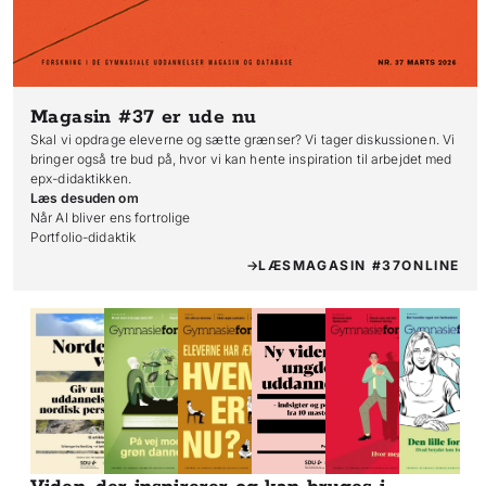
Magasin #37
er ude nu
Skal vi opdrage eleverne og sætte grænser? Vi tager diskussionen. Vi
bringer også tre bud på, hvor vi kan hente inspiration til arbejdet med
epx-didaktikken.
Læs desuden om
Når AI bliver ens fortrolige

Portfolio-didaktik
LÆS
MAGASIN #37
ONLINE