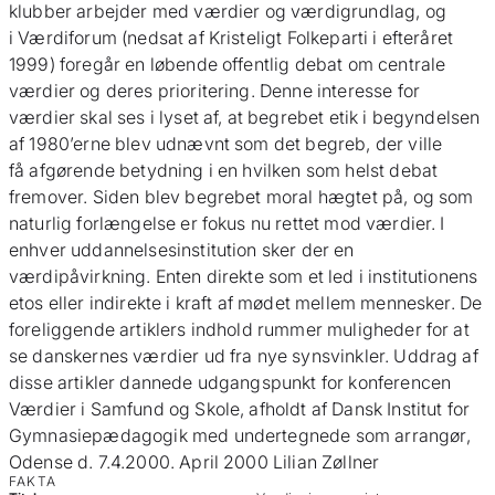
klubber arbejder med værdier og værdigrundlag, og
i Værdiforum (nedsat af Kristeligt Folkeparti i efteråret
1999) foregår en løbende offentlig debat om centrale
værdier og deres prioritering. Denne interesse for
værdier skal ses i lyset af, at begrebet etik i begyndelsen
af 1980’erne blev udnævnt som det begreb, der ville
få afgørende betydning i en hvilken som helst debat
fremover. Siden blev begrebet moral hægtet på, og som
naturlig forlængelse er fokus nu rettet mod værdier. I
enhver uddannelsesinstitution sker der en
værdipåvirkning. Enten direkte som et led i institutionens
etos eller indirekte i kraft af mødet mellem mennesker. De
foreliggende artiklers indhold rummer muligheder for at
se danskernes værdier ud fra nye synsvinkler. Uddrag af
disse artikler dannede udgangspunkt for konferencen
Værdier i Samfund og Skole, afholdt af Dansk Institut for
Gymnasiepædagogik med undertegnede som arrangør,
Odense d. 7.4.2000. April 2000 Lilian Zøllner
FAKTA