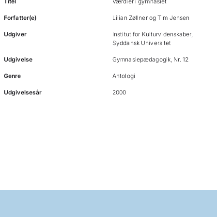
Titel
Værdier i gymnasiet
Forfatter(e)
Lilian Zøllner og Tim Jensen
Udgiver
Institut for Kulturvidenskaber,
Syddansk Universitet
Udgivelse
Gymnasiepædagogik, Nr. 12
Genre
Antologi
Udgivelsesår
2000