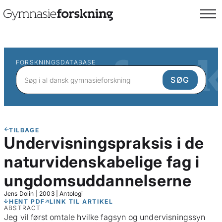
FORSKNINGSDATABASE
TILBAGE
Undervisningspraksis i de
naturvidenskabelige fag i
ungdomsuddannelserne
Jens Dolin
|
2003
|
Antologi
HENT PDF
LINK TIL ARTIKEL
ABSTRACT
Jeg vil først omtale hvilke fagsyn og undervisningssyn