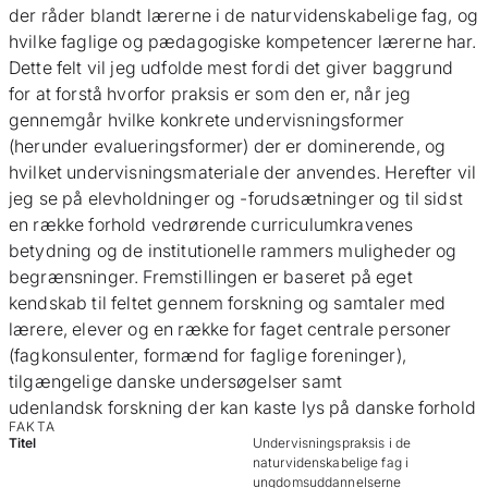
der råder blandt lærerne i de naturvidenskabelige fag, og
hvilke faglige og pædagogiske kompetencer lærerne har.
Dette felt vil jeg udfolde mest fordi det giver baggrund
for at forstå hvorfor praksis er som den er, når jeg
gennemgår hvilke konkrete undervisningsformer
(herunder evalueringsformer) der er dominerende, og
hvilket undervisningsmateriale der anvendes. Herefter vil
jeg se på elevholdninger og -forudsætninger og til sidst
en række forhold vedrørende curriculumkravenes
betydning og de institutionelle rammers muligheder og
begrænsninger. Fremstillingen er baseret på eget
kendskab til feltet gennem forskning og samtaler med
lærere, elever og en række for faget centrale personer
(fagkonsulenter, formænd for faglige foreninger),
tilgængelige danske undersøgelser samt
udenlandsk forskning der kan kaste lys på danske forhold
FAKTA
Titel
Undervisningspraksis i de
naturvidenskabelige fag i
ungdomsuddannelserne