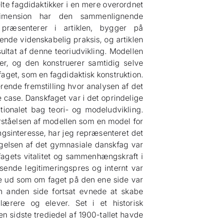
elte fagdidaktikker i en mere overordnet
imension har den sammenlignende
præsenterer i artiklen, bygger på
ende videnskabelig praksis, og artiklen
sultat af denne teoriudvikling. Modellen
r, og den konstruerer samtidig selve
aget, som en fagdidaktisk konstruktion.
erende fremstilling hvor analysen af det
 case. Danskfaget var i det oprindelige
tionalet bag teori- og modeludvikling.
orståelsen af modellen som en model for
ingsinteresse, har jeg repræsenteret det
søgelsen af det gymnasiale danskfag var
agets vitalitet og sammenhængskraft i
sende legitimeringspres og internt var
se ud som om faget på den ene side var
en anden side fortsat evnede at skabe
ærere og elever. Set i et historisk
en sidste tredjedel af 1900-tallet havde