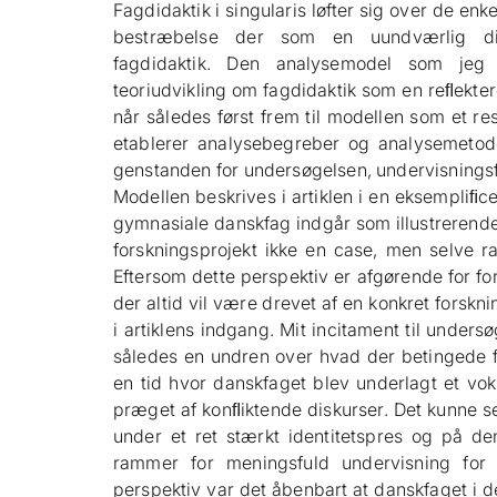
Fagdidaktik i singularis løfter sig over de enk
bestræbelse der som en uundværlig d
fagdidaktik. Den analysemodel som jeg 
teoriudvikling om fagdidaktik som en reﬂekter
når således først frem til modellen som et re
etablerer analysebegreber og analysemetode
genstanden for undersøgelsen, undervisningsf
Modellen beskrives i artiklen i en eksempliﬁc
gymnasiale danskfag indgår som illustrerende
forskningsprojekt ikke en case, men selve ra
Eftersom dette perspektiv er afgørende for f
der altid vil være drevet af en konkret forskn
i artiklens indgang. Mit incitament til under
således en undren over hvad der betingede f
en tid hvor danskfaget blev underlagt et vok
præget af konﬂiktende diskurser. Det kunne 
under et ret stærkt identitetspres og på d
rammer for meningsfuld undervisning for l
perspektiv var det åbenbart at danskfaget i d