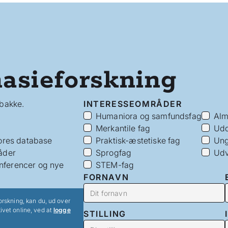
asieforskning
dbakke.
INTERESSEOMRÅDER
Humaniora og samfundsfag
Alm
Merkantile fag
Udd
vores database
Praktisk-æstetiske fag
Ung
åder
Sprogfag
Udv
nferencer og nye
STEM-fag
FORNAVN
orskning, kan du, ud over
ivet online, ved at
logge
STILLING