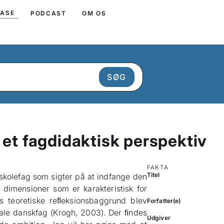
BASE
PODCAST
OM OS
 et fagdidaktisk perspektiv
FAKTA
Titel
 skolefag som sigter på at indfange den
 dimensioner som er karakteristisk for
 teoretiske reﬂeksionsbaggrund blev
Forfatter(e)
iale danskfag (Krogh, 2003). Der ﬁndes
Udgiver