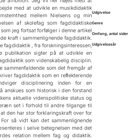
de ambition. Jeg vil her nøjes med at
bejde med at udvikle en musikdidaktik
Udgivelse
samstemthed mellem Nielsens og min
åelsen af skolefag som fagdidaktiske
Genre
 som jeg fortsat forfølger i denne artikel
Omfang, antal sider
de kraft i sammenlignende fagdidaktik.
Udgivelsesår
agdidaktik , fra forskningsinteressen,
ne publikation sigter på at udvikle en
gdidaktik som videnskabelig disciplin.
kke sammenfaldende som det fremgår af
kriver fagdidaktik som en reﬂekterende
dviger disciplinering inden for en
 anskues som historisk i den forstand
kkens aktuelle videnspolitiske status og
æn set i forhold til andre tilgange til
t den har stor forklaringskraft over for
. For så vidt kan det sammenlignende
ræsenteres i selve betegnelsen med det
es relation mellem fag og didaktik.