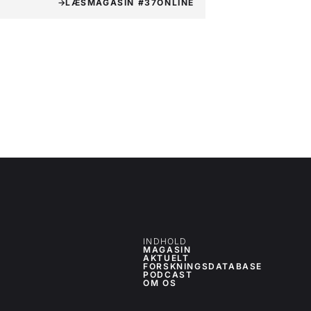
LÆS
MAGASIN #37
ONLINE
INDHOLD
MAGASIN
AKTUELT
FORSKNINGSDATABASE
PODCAST
OM OS
OM OS