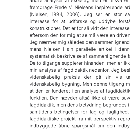
andre analyser af skolefag med en tilsvaren
fremdrage Frede V. Nielsens inspirerende ar
(Nielsen, 1994, 2006). Jeg ser en stor 
interesse for at udforske og uddybe forst
konstruktioner. Det er for så vidt den interesse
eftersom den for mig at se må være en driven
Jeg nærmer mig således den sammenlignende f
mens Nielsen i sin parallelle artikel i den
systematisk beskrivelse af sammenlignende fa
De to tilgange supplerer hinanden, men er i
min analyse af fagdidaktik nedenfor. Jeg bes
videnskabelig praksis der på sin vis un
videnskabelig bygning. Men denne tilgang må
at den er funderet i en analyse af fagdidakti
funktion. Den hævder altså ikke at være suver
fagdidaktik, men dens betydning begrundes i a
samtidens betingelser for fag og faglighed
fagdidaktiske projekt fra mit perspektiv rep
indbyggede åbne spørgsmål om den indbyrd