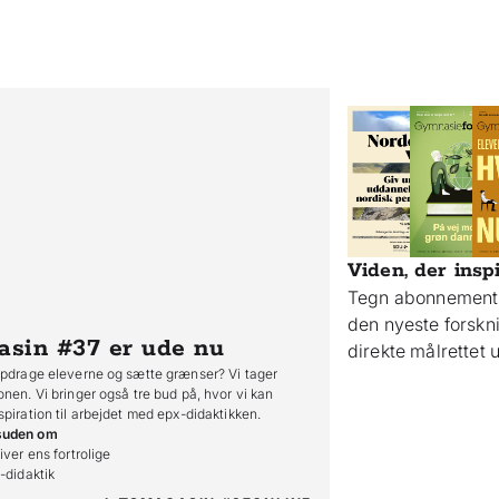
Viden, der insp
Tegn abonnement 
den nyeste forsk
asin #37
er ude nu
direkte målrettet
opdrage eleverne og sætte grænser? Vi tager
onen. Vi bringer også tre bud på, hvor vi kan
spiration til arbejdet med epx-didaktikken.
suden om
iver ens fortrolige

o-didaktik