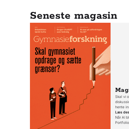
Seneste magasin
Mag
Skal vi 
diskussi
hente in
Læs de
Når AI bl
Portfoli