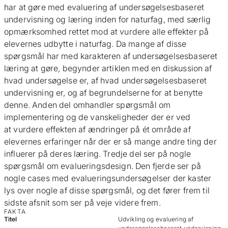
har at gøre med evaluering af undersøgelsesbaseret
undervisning og læring inden for naturfag, med særlig
opmærksomhed rettet mod at vurdere alle effekter på
elevernes udbytte i naturfag. Da mange af disse
spørgsmål har med karakteren af undersøgelsesbaseret
læring at gøre, begynder artiklen med en diskussion af
hvad undersøgelse er, af hvad undersøgelsesbaseret
undervisning er, og af begrundelserne for at benytte
denne. Anden del omhandler spørgsmål om
implementering og de vanskeligheder der er ved
at vurdere effekten af ændringer på ét område af
elevernes erfaringer når der er så mange andre ting der
influerer på deres læring. Tredje del ser på nogle
spørgsmål om evalueringsdesign. Den fjerde ser på
nogle cases med evalueringsundersøgelser der kaster
lys over nogle af disse spørgsmål, og det fører frem til
sidste afsnit som ser på veje videre frem.
FAKTA
Titel
Udvikling og evaluering af