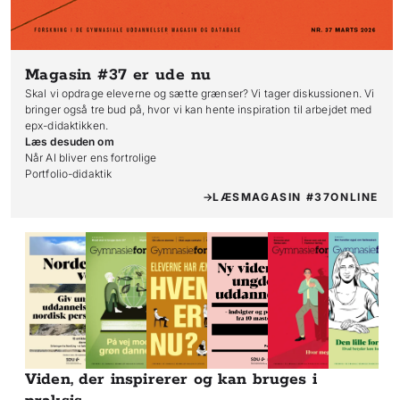
Magasin #37
er ude nu
Skal vi opdrage eleverne og sætte grænser? Vi tager diskussionen. Vi
bringer også tre bud på, hvor vi kan hente inspiration til arbejdet med
epx-didaktikken.
Læs desuden om
Når AI bliver ens fortrolige

Portfolio-didaktik
LÆS
MAGASIN #37
ONLINE
Viden, der inspirerer og kan bruges i