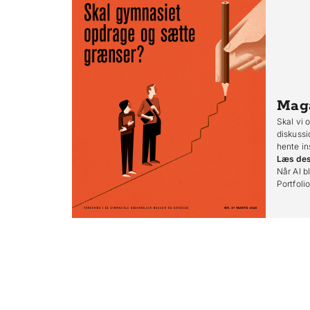
Mag
Skal vi 
diskussi
hente in
Læs de
Når AI bl
Portfoli