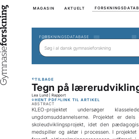
FORSKNINGSDATA
MAGASIN
AKTUELT
FORSKNINGSDATABASE
TILBAGE
Tegn på lærerudviklin
Lea Lund
|
Rapport
HENT PDF
LINK TIL ARTIKEL
ABSTRACT
KLEO-projektet undersøger klassele
ungdomsuddannelserne. Projektet er dels e
skoleudviklingsprojekt, idet den pædagogi
medspiller og aktør i processen. I projektet