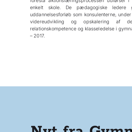
forestå aktionslæringsprocessen udførsel
enkelt skole. De pædagogiske ledere
uddannelsesforløb som konsulenterne, under 
videreudvikling og opskalering af d
relationskompetence og klasseledelse i gymna
– 2017.
Nyt fra Gymn