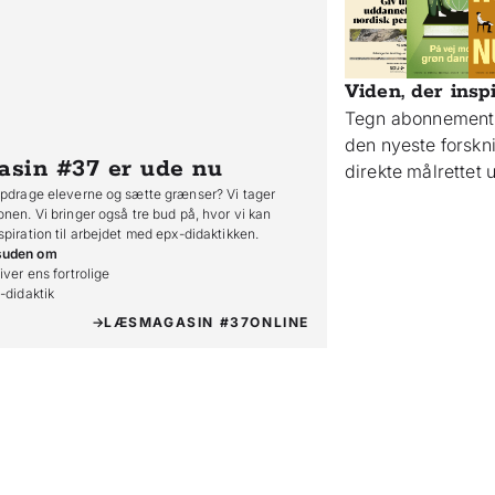
Viden, der insp
Tegn abonnement 
den nyeste forsk
asin #37
er ude nu
direkte målrettet
opdrage eleverne og sætte grænser? Vi tager
onen. Vi bringer også tre bud på, hvor vi kan
spiration til arbejdet med epx-didaktikken.
suden om
iver ens fortrolige

o-didaktik
LÆS
MAGASIN #37
ONLINE