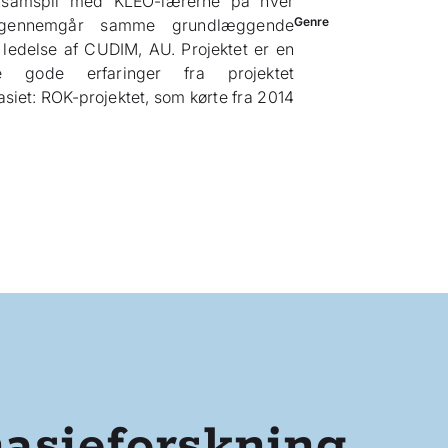
 i samspil med KLEO-lærerne på hver
Genre
 gennemgår samme grundlæggende
ledelse af CUDIM, AU. Projektet er en
e gode erfaringer fra projektet
siet: ROK-projektet, som kørte fra 2014
asieforskning