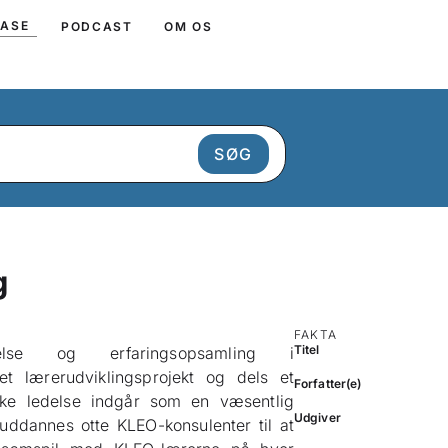
BASE
PODCAST
OM OS
g
FAKTA
Titel
delse og erfaringsopsamling i
t lærerudviklingsprojekt og dels et
Forfatter(e)
ske ledelse indgår som en væsentlig
Udgiver
 uddannes otte KLEO-konsulenter til at