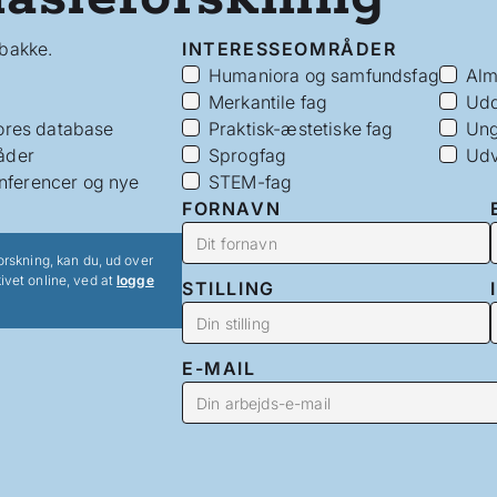
dbakke.
INTERESSEOMRÅDER
Humaniora og samfundsfag
Alm
Merkantile fag
Udd
vores database
Praktisk-æstetiske fag
Ung
åder
Sprogfag
Udv
nferencer og nye
STEM-fag
FORNAVN
orskning, kan du, ud over
ivet online, ved at
logge
STILLING
E-MAIL