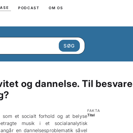
BASE
PODCAST
OM OS
itet og dannelse. Til besvar
g?
FAKTA
Titel
 som et socialt forhold og at belyse
etragte musik i et socialanalytisk
k angår en dannelsesproblematik såvel