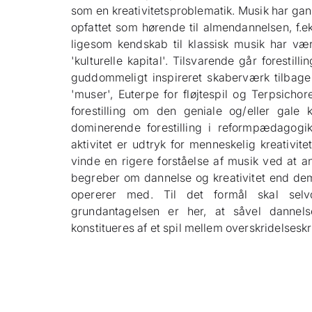
som en kreativitetsproblematik. Musik har ga
opfattet som hørende til almendannelsen, f.ek
ligesom kendskab til klassisk musik har væ
'kulturelle kapital'. Tilsvarende går forestil
guddommeligt inspireret skaberværk tilbage
'muser', Euterpe for fløjtespil og Terpsicho
forestilling om den geniale og/eller gale
dominerende forestilling i reformpædagog
aktivitet er udtryk for menneskelig kreativite
vinde en rigere forståelse af musik ved at 
begreber om dannelse og kreativitet end de
opererer med. Til det formål skal selv
grundantagelsen er her, at såvel dannels
konstitueres af et spil mellem overskridelseskr