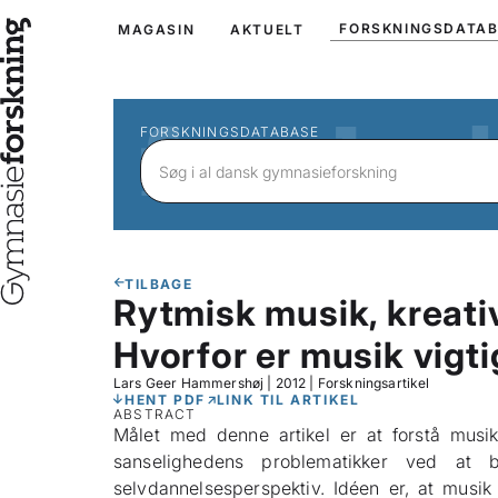
FORSKNINGSDATA
MAGASIN
AKTUELT
FORSKNINGSDATABASE
TILBAGE
Rytmisk musik, kreativ
Hvorfor er musik vigti
Lars Geer Hammershøj
|
2012
|
Forskningsartikel
HENT PDF
LINK TIL ARTIKEL
ABSTRACT
Målet med denne artikel er at forstå musik
sanselighedens problematikker ved at b
selvdannelsesperspektiv. Idéen er, at musi