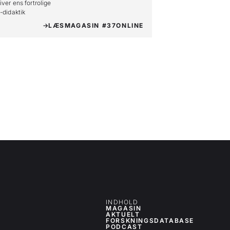
iver ens fortrolige

o-didaktik
LÆS
MAGASIN #37
ONLINE
INDHOLD
MAGASIN
AKTUELT
FORSKNINGSDATABASE
PODCAST