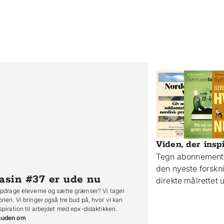
Viden, der insp
Tegn abonnement 
den nyeste forsk
asin #37
er ude nu
direkte målrettet
opdrage eleverne og sætte grænser? Vi tager
onen. Vi bringer også tre bud på, hvor vi kan
spiration til arbejdet med epx-didaktikken.
suden om