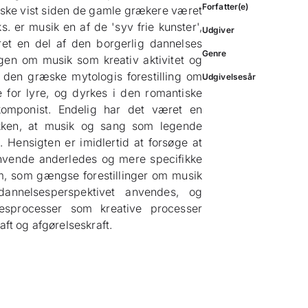
Forfatter(e)
nske vist siden de gamle grækere været
s. er musik en af de 'syv frie kunster',
Udgiver
ret en del af den borgerlig dannelses
Genre
lingen om musik som kreativ aktivitet og
 den græske mytologis forestilling om
Udgivelsesår
re for lyre, og dyrkes i den romantiske
 komponist. Endelig har det været en
ikken, at musik og sang som legende
t. Hensigten er imidlertid at forsøge at
anvende anderledes og mere specifikke
m, som gængse forestillinger om musik
dannelsesperspektivet anvendes, og
esprocesser som kreative processer
aft og afgørelseskraft.