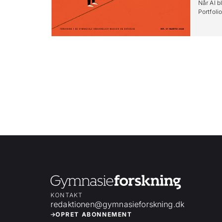
Når AI bl
Portfoli
KONTAKT
redaktionen@gymnasieforskning.dk
OPRET ABONNEMENT