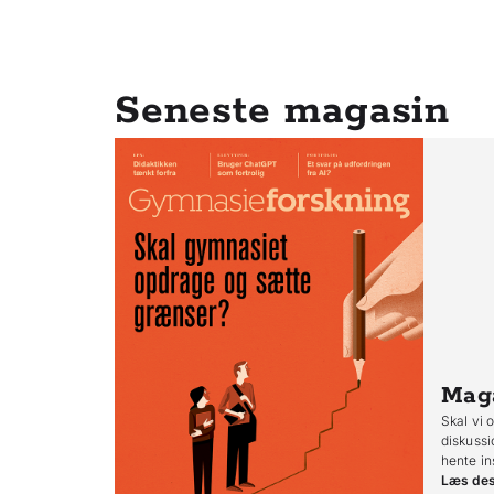
Seneste magasin
Mag
Skal vi 
diskussi
hente in
Læs de