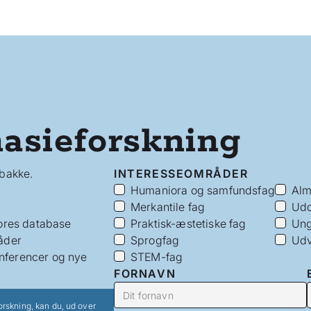
asieforskning
dbakke.
INTERESSEOMRÅDER
Humaniora og samfundsfag
Alm
Merkantile fag
Udd
vores database
Praktisk-æstetiske fag
Ung
åder
Sprogfag
Udv
nferencer og nye
STEM-fag
FORNAVN
orskning, kan du, ud over