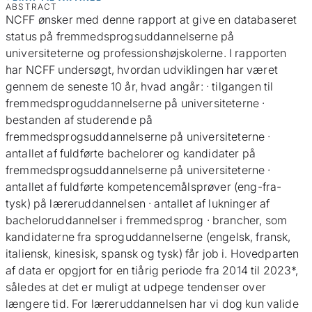
ABSTRACT
NCFF ønsker med denne rapport at give en databaseret
status på fremmedsprogsuddannelserne på
universiteterne og professionshøjskolerne. I rapporten
har NCFF undersøgt, hvordan udviklingen har været
gennem de seneste 10 år, hvad angår: · tilgangen til
fremmedsproguddannelserne på universiteterne ·
bestanden af studerende på
fremmedsprogsuddannelserne på universiteterne ·
antallet af fuldførte bachelorer og kandidater på
fremmedsprogsuddannelserne på universiteterne ·
antallet af fuldførte kompetencemålsprøver (eng-fra-
tysk) på læreruddannelsen · antallet af lukninger af
bacheloruddannelser i fremmedsprog · brancher, som
kandidaterne fra sproguddannelserne (engelsk, fransk,
italiensk, kinesisk, spansk og tysk) får job i. Hovedparten
af data er opgjort for en tiårig periode fra 2014 til 2023*,
således at det er muligt at udpege tendenser over
længere tid. For læreruddannelsen har vi dog kun valide