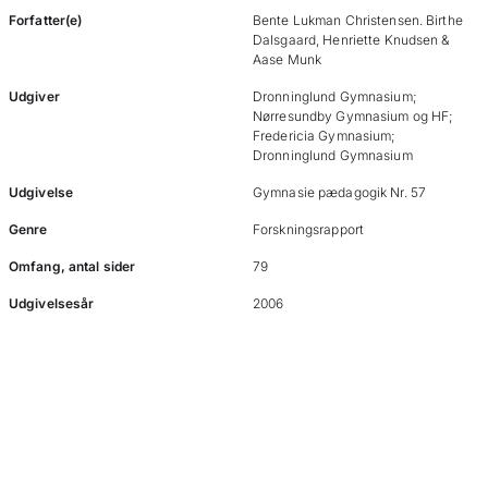
Forfatter(e)
Bente Lukman Christensen. Birthe
Dalsgaard, Henriette Knudsen &
Aase Munk
Udgiver
Dronninglund Gymnasium;
Nørresundby Gymnasium og HF;
Fredericia Gymnasium;
Dronninglund Gymnasium
Udgivelse
Gymnasie pædagogik Nr. 57
Genre
Forskningsrapport
Omfang, antal sider
79
Udgivelsesår
2006