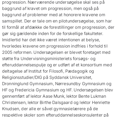
progression. Nærværende undersøgelse skal ses på
baggrund af kravet om progression, men også på
baggrund af problemer med at honorere kravene om
samspillet. Der er tale om en pilotundersøgelse, som har
til formål at afdække de forestillinger om progression, der
gør sig gældende inden for de forskellige fakulteter.
Imidlertid har det ikke været intentionen at belyse,
hvorledes kravene om progression indfries i forhold til
2005 reformen. Undersøgelsen er blevet foretaget med
støtte fra Undervisningsministeriets forsøgs- og
efteruddannelsespulje og er udført af et konsortium med
deltagelse af Institut for Filosofi, Pædagogik og
Religionsstudier/DIG på Syddansk Universitet,
Dronninglund Gymnasium, Nørresundby Gymnasium og
HF og Fredericia Gymnasium og HF. Undersøgelsen blev
gennemført af lektor Aase Munk, lektor Bente Lukman
Christensen, lektor Birthe Dalsgaard og lektor Henriette
Knudsen, der alle er såvel gymnasielærere på de
respektive skoler som efteruddannelseskonsulenter på