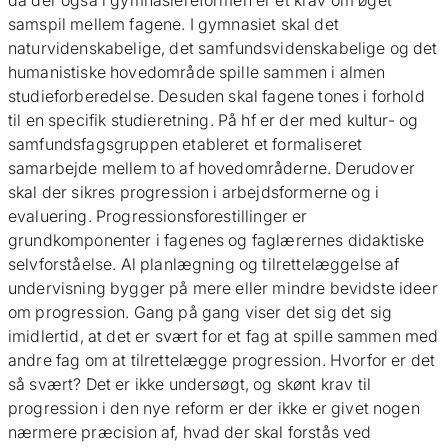
da der også i gymnasiereformen er et krav om øget
samspil mellem fagene. I gymnasiet skal det
naturvidenskabelige, det samfundsvidenskabelige og det
humanistiske hovedområde spille sammen i almen
studieforberedelse. Desuden skal fagene tones i forhold
til en specifik studieretning. På hf er der med kultur- og
samfundsfagsgruppen etableret et formaliseret
samarbejde mellem to af hovedområderne. Derudover
skal der sikres progression i arbejdsformerne og i
evaluering. Progressionsforestillinger er
grundkomponenter i fagenes og faglærernes didaktiske
selvforståelse. Al planlægning og tilrettelæggelse af
undervisning bygger på mere eller mindre bevidste ideer
om progression. Gang på gang viser det sig det sig
imidlertid, at det er svært for et fag at spille sammen med
andre fag om at tilrettelægge progression. Hvorfor er det
så svært? Det er ikke undersøgt, og skønt krav til
progression i den nye reform er der ikke er givet nogen
nærmere præcision af, hvad der skal forstås ved