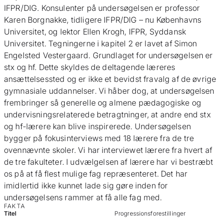
IFPR/DIG. Konsulenter på undersøgelsen er professor
Karen Borgnakke, tidligere IFPR/DIG – nu Københavns
Universitet, og lektor Ellen Krogh, IFPR, Syddansk
Universitet. Tegningerne i kapitel 2 er lavet af Simon
Engelsted Vestergaard. Grundlaget for undersøgelsen er
stx og hf. Dette skyldes de deltagende læreres
ansættelsessted og er ikke et bevidst fravalg af de øvrige
gymnasiale uddannelser. Vi håber dog, at undersøgelsen
frembringer så generelle og almene pædagogiske og
undervisningsrelaterede betragtninger, at andre end stx
og hf-lærere kan blive inspirerede. Undersøgelsen
bygger på fokusinterviews med 18 lærere fra de tre
ovennævnte skoler. Vi har interviewet lærere fra hvert af
de tre fakulteter. I udvælgelsen af lærere har vi bestræbt
os på at få flest mulige fag repræsenteret. Det har
imidlertid ikke kunnet lade sig gøre inden for
undersøgelsens rammer at få alle fag med.
FAKTA
Titel
Progressionsforestillinger