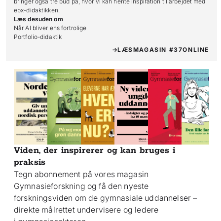
bringer også tre bud på, hvor vi kan hente inspiration til arbejdet med
epx-didaktikken.
Læs desuden om
Når AI bliver ens fortrolige

Portfolio-didaktik
LÆS
MAGASIN #37
ONLINE
Viden, der inspirerer og kan bruges i
praksis
Tegn abonnement på vores magasin
Gymnasieforskning og få den nyeste
forskningsviden om de gymnasiale uddannelser –
direkte målrettet undervisere og ledere