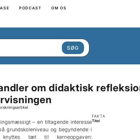
BASE
PODCAST
OM OS
ndler om didaktisk refleksion
ervisningen
orskningsartikel
FAKTA
Titel
ningsmæssigt – en tiltagende interesse
 på grundskoleniveau og begyndende i
n knyttes tæt til kerneopgaven: