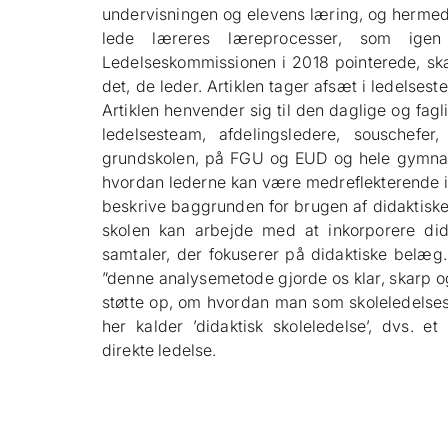
undervisningen og elevens læring, og hermed 
lede læreres læreprocesser, som igen
Ledelseskommissionen i 2018 pointerede, ska
det, de leder. Artiklen tager afsæt i ledels
Artiklen henvender sig til den daglige og fag
ledelsesteam, afdelingsledere, souschefer
grundskolen, på FGU og EUD og hele gymnasi
hvordan lederne kan være medreflekterende i 
beskrive baggrunden for brugen af didaktisk
skolen kan arbejde med at inkorporere dida
samtaler, der fokuserer på didaktiske belæg
”denne analysemetode gjorde os klar, skarp og
støtte op, om hvordan man som skoleledelses
her kalder ’didaktisk skoleledelse’, dvs. et
direkte ledelse.