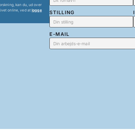
orskning, kan du, ud over
ivet online, ved at
logge
STILLING
E-MAIL