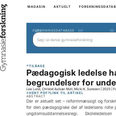
MAGASIN
AKTUELT
FORSKNINGSDATA
FORSKNINGSDATABASE
TILBAGE
Pædagogisk ledelse ha
begrundelser for und
Lea Lund, Christel Aulkær Moll, Micki K. Sunesen
|
2020
|
F
HENT PDF
LINK TIL ARTIKEL
ABSTRACT
Der er aktuelt set – reformmæssigt og forsk
for den pædagogiske del af ledelsens rolle
ungdomsuddannelsesregi. Skoleledelse