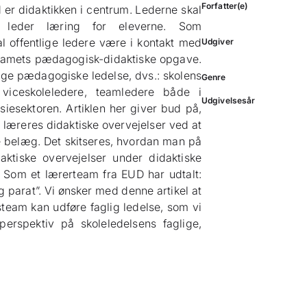
Forfatter(e)
er didaktikken i centrum. Lederne skal
 leder læring for eleverne. Som
l offentlige ledere være i kontakt med
Udgiver
esteamets pædagogisk-didaktiske opgave.
lige pædagogiske ledelse, dvs.: skolens
Genre
, viceskoleledere, teamledere både i
Udgivelsesår
esektoren. Artiklen her giver bud på,
læreres didaktiske overvejelser ved at
e belæg. Det skitseres, hvordan man på
ktiske overvejelser under didaktiske
. Som et lærerteam fra EUD har udtalt:
 parat”. Vi ønsker med denne artikel at
team kan udføre faglig ledelse, som vi
 perspektiv på skoleledelsens faglige,