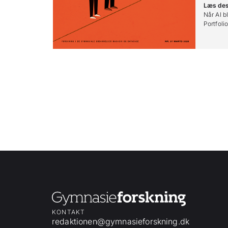
Læs de
Når AI bl
Portfoli
KONTAKT
redaktionen@gymnasieforskning.dk