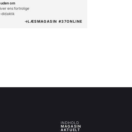
suden om
iver ens fortrolige

o-didaktik
LÆS
MAGASIN #37
ONLINE
INDHOLD
MAGASIN
AKTUELT