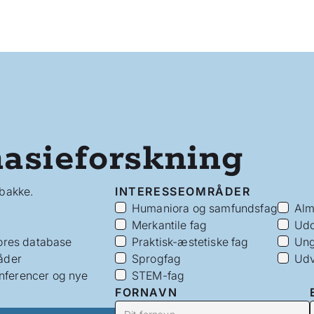
asieforskning
dbakke.
INTERESSEOMRÅDER
Humaniora og samfundsfag
Alm
Merkantile fag
Udd
vores database
Praktisk-æstetiske fag
Ung
åder
Sprogfag
Udv
nferencer og nye
STEM-fag
FORNAVN