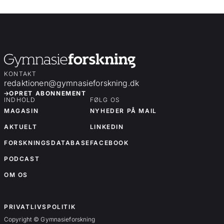
KONTAKT
redaktionen@gymnasieforskning.dk
OPRET ABONNEMENT
INDHOLD
FØLG OS
MAGASIN
NYHEDER PÅ MAIL
AKTUELT
LINKEDIN
FORSKNINGSDATABASE
FACEBOOK
PODCAST
OM OS
OM OS
PRIVATLIVSPOLITIK
Copyright © Gymnasieforskning
Forskningsartikler