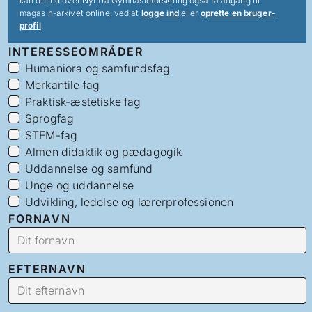
kan du, ud over Nyt fra Gymnasieforskning også få adgang til
magasin-arkivet online, ved at
logge ind
eller
oprette en bruger-
profil
.
INTERESSEOMRÅDER
Humaniora og samfundsfag
Merkantile fag
Praktisk-æstetiske fag
Sprogfag
STEM-fag
Almen didaktik og pædagogik
Uddannelse og samfund
Unge og uddannelse
Udvikling, ledelse og lærerprofessionen
FORNAVN
EFTERNAVN