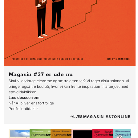
Magasin #37
er ude nu
Skal vi opdrage eleverne og sætte grænser? Vi tager diskussionen. Vi
bringer også tre bud på, hvor vi kan hente inspiration til arbejdet med
epx-didaktikken.
Læs desuden om
Når AI bliver ens fortrolige

Portfolio-didaktik
LÆS
MAGASIN #37
ONLINE