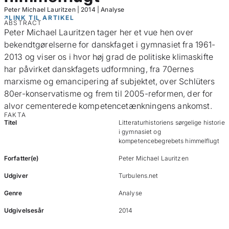
Peter Michael Lauritzen
|
2014
|
Analyse
LINK TIL ARTIKEL
ABSTRACT
Peter Michael Lauritzen tager her et vue hen over
bekendtgørelserne for danskfaget i gymnasiet fra 1961-
2013 og viser os i hvor høj grad de politiske klimaskifte
har påvirket danskfagets udformning, fra 70ernes
marxisme og emancipering af subjektet, over Schlüters
80er-konservatisme og frem til 2005-reformen, der for
alvor cementerede kompetencetænkningens ankomst.
FAKTA
Titel
Litteraturhistoriens sørgelige historie
i gymnasiet og
kompetencebegrebets himmelflugt
Forfatter(e)
Peter Michael Lauritzen
Udgiver
Turbulens.net
Genre
Analyse
Udgivelsesår
2014