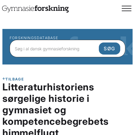
FORSKNINGSDATABASE
TILBAGE
Litteraturhistoriens
sørgelige historie i
gymnasiet og
kompetencebegrebets
himmelflugt