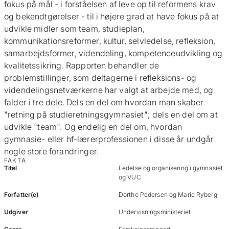
fokus på mål - i forståelsen af leve op til reformens krav
og bekendtgørelser - til i højere grad at have fokus på at
udvikle midler som team, studieplan,
kommunikationsreformer, kultur, selvledelse, refleksion,
samarbejdsformer, videndeling, kompetenceudvikling og
kvalitetssikring. Rapporten behandler de
problemstillinger, som deltagerne i refleksions- og
videndelingsnetværkerne har valgt at arbejde med, og
falder i tre dele. Dels en del om hvordan man skaber
"retning på studieretningsgymnasiet"; dels en del om at
udvikle "team". Og endelig en del om, hvordan
gymnasie- eller hf-lærerprofessionen i disse år undgår
nogle store forandringer.
FAKTA
Titel
Ledelse og organisering i gymnasiet
og VUC
Forfatter(e)
Dorthe Pedersen og Marie Ryberg
Udgiver
Undervisningsministeriet