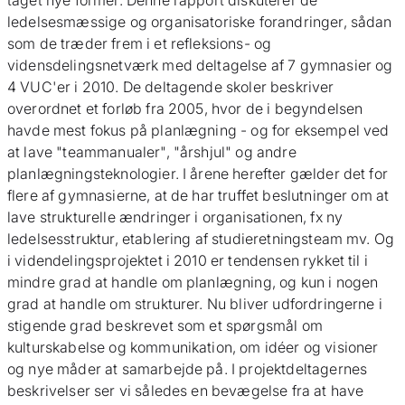
taget nye former. Denne rapport diskuterer de
ledelsesmæssige og organisatoriske forandringer, sådan
som de træder frem i et refleksions- og
vidensdelingsnetværk med deltagelse af 7 gymnasier og
4 VUC'er i 2010. De deltagende skoler beskriver
overordnet et forløb fra 2005, hvor de i begyndelsen
havde mest fokus på planlægning - og for eksempel ved
at lave "teammanualer", "årshjul" og andre
planlægningsteknologier. I årene herefter gælder det for
flere af gymnasierne, at de har truffet beslutninger om at
lave strukturelle ændringer i organisationen, fx ny
ledelsesstruktur, etablering af studieretningsteam mv. Og
i videndelingsprojektet i 2010 er tendensen rykket til i
mindre grad at handle om planlægning, og kun i nogen
grad at handle om strukturer. Nu bliver udfordringerne i
stigende grad beskrevet som et spørgsmål om
kulturskabelse og kommunikation, om idéer og visioner
og nye måder at samarbejde på. I projektdeltagernes
beskrivelser ser vi således en bevægelse fra at have