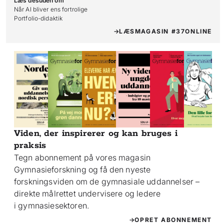
Læs desuden om
Når AI bliver ens fortrolige

Portfolio-didaktik
LÆS
MAGASIN #37
ONLINE
Viden, der inspirerer og kan bruges i
praksis
Tegn abonnement på vores magasin
Gymnasieforskning og få den nyeste
forskningsviden om de gymnasiale uddannelser –
direkte målrettet undervisere og ledere
i gymnasiesektoren.
OPRET ABONNEMENT