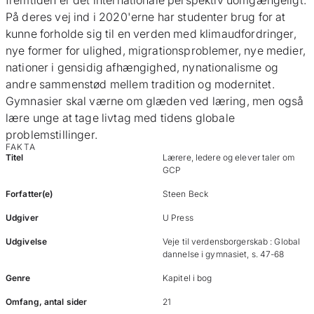
fremtiden er det internationale perspektiv uomgængeligt.
På deres vej ind i 2020'erne har studenter brug for at
kunne forholde sig til en verden med klimaudfordringer,
nye former for ulighed, migrationsproblemer, nye medier,
nationer i gensidig afhængighed, nynationalisme og
andre sammenstød mellem tradition og modernitet.
Gymnasier skal værne om glæden ved læring, men også
lære unge at tage livtag med tidens globale
problemstillinger.
FAKTA
Titel
Lærere, ledere og elever taler om
GCP
Forfatter(e)
Steen Beck
Udgiver
U Press
Udgivelse
Veje til verdensborgerskab : Global
dannelse i gymnasiet, s. 47-68
Genre
Kapitel i bog
Omfang, antal sider
21