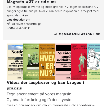
Magasin #37
er ude nu
Skal vi opdrage eleverne og sætte grænser? Vi tager diskussionen. Vi
bringer også tre bud på, hvor vi kan hente inspiration til arbejdet med
epx-didaktikken.
Læs desuden om
Når AI bliver ens fortrolige

Portfolio-didaktik
LÆS
MAGASIN #37
ONLINE
Viden, der inspirerer og kan bruges i
praksis
Tegn abonnement på vores magasin
Gymnasieforskning og få den nyeste
forskningsviden om de gymnasiale uddannelser –