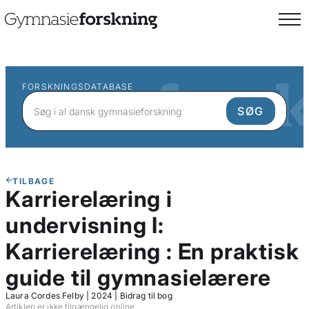
FORSKNINGSDATABASE
TILBAGE
Karrierelæring i
undervisning I:
Karrierelæring : En praktisk
guide til gymnasielærere
Laura Cordes Felby
|
2024
|
Bidrag til bog
Artiklen er ikke tilgængelig online