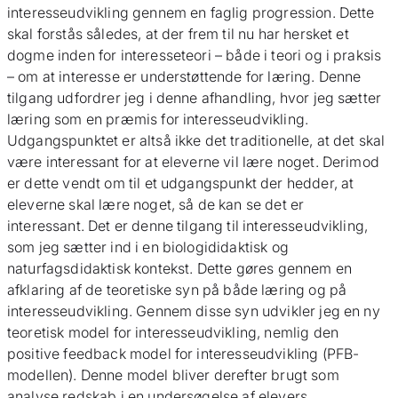
interesseudvikling gennem en faglig progression. Dette
skal forstås således, at der frem til nu har hersket et
dogme inden for interesseteori – både i teori og i praksis
– om at interesse er understøttende for læring. Denne
tilgang udfordrer jeg i denne afhandling, hvor jeg sætter
læring som en præmis for interesseudvikling.
Udgangspunktet er altså ikke det traditionelle, at det skal
være interessant for at eleverne vil lære noget. Derimod
er dette vendt om til et udgangspunkt der hedder, at
eleverne skal lære noget, så de kan se det er
interessant. Det er denne tilgang til interesseudvikling,
som jeg sætter ind i en biologididaktisk og
naturfagsdidaktisk kontekst. Dette gøres gennem en
afklaring af de teoretiske syn på både læring og på
interesseudvikling. Gennem disse syn udvikler jeg en ny
teoretisk model for interesseudvikling, nemlig den
positive feedback model for interesseudvikling (PFB-
modellen). Denne model bliver derefter brugt som
analyse redskab i en undersøgelse af elevers