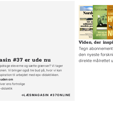
Viden, der insp
Tegn abonnement 
den nyeste forsk
asin #37
er ude nu
direkte målrettet
opdrage eleverne og sætte grænser? Vi tager
onen. Vi bringer også tre bud på, hvor vi kan
spiration til arbejdet med epx-didaktikken.
suden om
iver ens fortrolige

o-didaktik
LÆS
MAGASIN #37
ONLINE