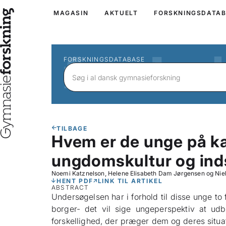
MAGASIN
AKTUELT
FORSKNINGSDATA
FORSKNINGSDATABASE
TILBAGE
Hvem er de unge på k
ungdomskultur og inds
Noemi Katznelson, Helene Elisabeth Dam Jørgensen og Niel
HENT PDF
LINK TIL ARTIKEL
ABSTRACT
Undersøgelsen har i forhold til disse unge to
borger- det vil sige ungeperspektiv at ud
forskellighed, der præger dem og deres situat