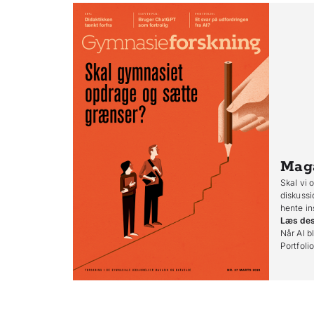
Mag
Skal vi 
diskussi
hente in
Læs de
Når AI bl
Portfoli