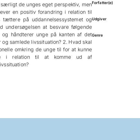
Forfatter(e)
en særligt de unges eget perspektiv, men
ever en positiv forandring i relation til
es tættere på uddannelsessystemet og
Udgiver
ed undersøgelsen at besvare følgende
 og håndterer unge på kanten af det
Genre
og samlede livssituation? 2. Hvad skal
nelle omkring de unge til for at kunne
ge i relation til at komme ud af
vssituation?