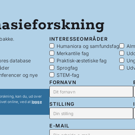
asieforskning
dbakke.
INTERESSEOMRÅDER
Humaniora og samfundsfag
Alm
Merkantile fag
Udd
vores database
Praktisk-æstetiske fag
Ung
åder
Sprogfag
Udv
nferencer og nye
STEM-fag
FORNAVN
orskning, kan du, ud over
ivet online, ved at
logge
STILLING
E-MAIL