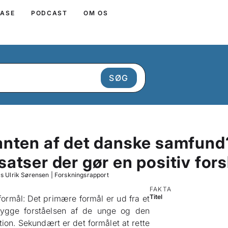
BASE
PODCAST
OM OS
anten af det danske samfund
atser der gør en positiv fors
s Ulrik Sørensen
|
Forskningsrapport
FAKTA
Titel
 formål: Det primære formål er ud fra et
bygge forståelsen af de unge og den
ion. Sekundært er det formålet at rette