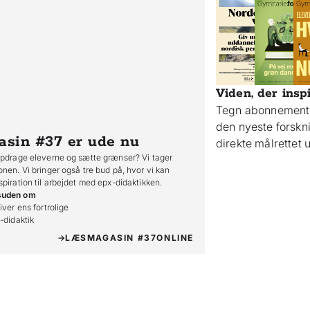
Viden, der insp
Tegn abonnement 
den nyeste forsk
asin #37
er ude nu
direkte målrettet
opdrage eleverne og sætte grænser? Vi tager
onen. Vi bringer også tre bud på, hvor vi kan
spiration til arbejdet med epx-didaktikken.
suden om
iver ens fortrolige

o-didaktik
LÆS
MAGASIN #37
ONLINE