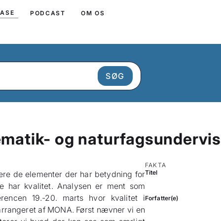
BASE
PODCAST
OM OS
tematik- og naturfagsundervi
FAKTA
Titel
ere de elementer der har betydning for
e har kvalitet. Analysen er ment som
rencen 19.-20. marts hvor kvalitet i
Forfatter(e)
arrangeret af MONA. Først nævner vi en