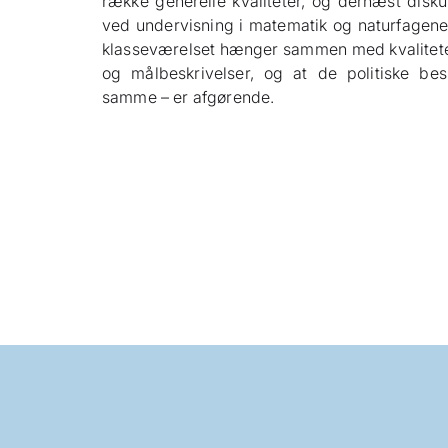
række generelle kvaliteter, og dernæst disk
ved undervisning i matematik og naturfagene. 
klasseværelset hænger sammen med kvaliteten 
og målbeskrivelser, og at de politiske bes
samme – er afgørende.