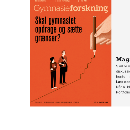
Mag
Skal vi 
diskussi
hente in
Læs de
Når AI bl
Portfoli