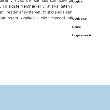
uterer vi hvad der kan ses som særligt
Udgiver
Til sidste fremhæver vi at kvaliteten i
i resten af systemet, fx skoleledelsen
lutningers kvalitet – eller mangel på
Udgivelse
Genre
Udgivelsesår