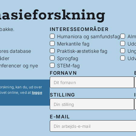
asieforskning
dbakke.
INTERESSEOMRÅDER
Humaniora og samfundsfag
Alm
Merkantile fag
Udd
vores database
Praktisk-æstetiske fag
Ung
åder
Sprogfag
Udv
nferencer og nye
STEM-fag
FORNAVN
orskning, kan du, ud over
ivet online, ved at
logge
STILLING
E-MAIL