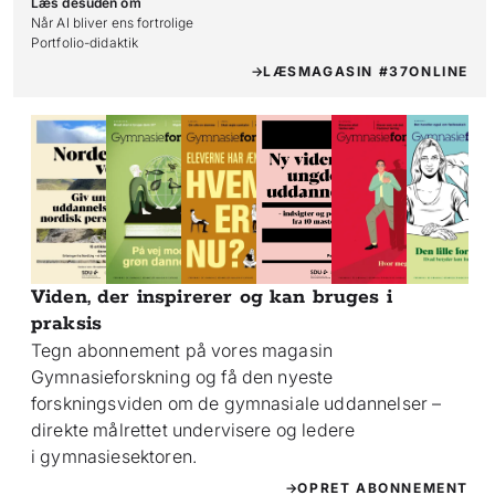
Læs desuden om
Når AI bliver ens fortrolige

Portfolio-didaktik
LÆS
MAGASIN #37
ONLINE
Viden, der inspirerer og kan bruges i
praksis
Tegn abonnement på vores magasin
Gymnasieforskning og få den nyeste
forskningsviden om de gymnasiale uddannelser –
direkte målrettet undervisere og ledere
i gymnasiesektoren.
OPRET ABONNEMENT