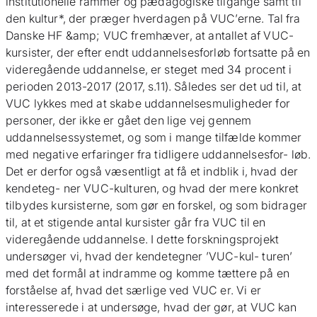
institutionelle rammer og pædagogiske tilgange samt til
den kultur*, der præger hverdagen på VUC’erne. Tal fra
Danske HF &amp; VUC fremhæver, at antallet af VUC-
kursister, der efter endt uddannelsesforløb fortsatte på en
videregående uddannelse, er steget med 34 procent i
perioden 2013-2017 (2017, s.11). Således ser det ud til, at
VUC lykkes med at skabe uddannelsesmuligheder for
personer, der ikke er gået den lige vej gennem
uddannelsessystemet, og som i mange tilfælde kommer
med negative erfaringer fra tidligere uddannelsesfor- løb.
Det er derfor også væsentligt at få et indblik i, hvad der
kendeteg- ner VUC-kulturen, og hvad der mere konkret
tilbydes kursisterne, som gør en forskel, og som bidrager
til, at et stigende antal kursister går fra VUC til en
videregående uddannelse. I dette forskningsprojekt
undersøger vi, hvad der kendetegner ’VUC-kul- turen’
med det formål at indramme og komme tættere på en
forståelse af, hvad det særlige ved VUC er. Vi er
interesserede i at undersøge, hvad der gør, at VUC kan