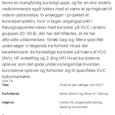
favne en mangfoldig kursistgruppe, og for en stor andels
vedkommende også lykkes med at være et springbræt til
videre uddannelse. Vi anlægger i projektet et
kursistperspektiv, hvor vi tager udgangspunkt i
fokusgruppeinterviews med kursister på VUC i alders-
gruppen 20-30 år, der har det tilfælles, at de har
afbrudte uddannelses- forløb bag sig. Mere specifikt
undersøger vi følgende tre forhold: Hvad der
karakteriserer de forskellige kursister på tværs af VUC
(AVU, HF-enkeltfag og 2-årig HF) Hvad kursisterne
oplever som det gode undervisningsmiljø Hvordan
kursisterne oplever og forholder sig til specifikke VUC
kulturmarkører.
FAKTA
Titel
Hvad er det særlige ved VUC?
Forfatter(e)
Anne Görlich og Oliver A. Tafdrup
Udgiver
Center for ungdomsforskning,
Aalborg Universitet