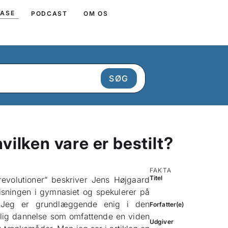
BASE
PODCAST
OM OS
ilken vare er bestilt?
FAKTA
Titel
revolutioner” beskriver Jens Højgaard
isningen i gymnasiet og spekulerer på
 Jeg er grundlæggende enig i den
Forfatter(e)
elig dannelse som omfattende en viden
Udgiver