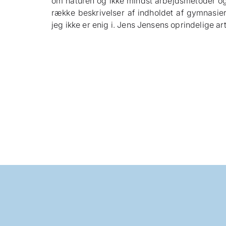
om naturen og ikke mindst arbejdsmetoder og
række beskrivelser af indholdet af gymnasi
jeg ikke er enig i. Jens Jensens oprindelige ar