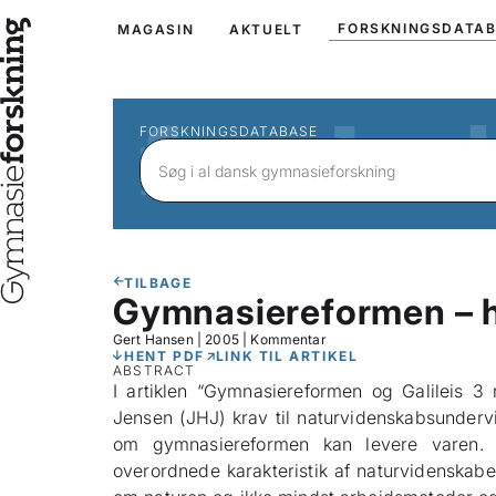
FORSKNINGSDATA
MAGASIN
AKTUELT
FORSKNINGSDATABASE
TILBAGE
Gymnasiereformen – hv
Gert Hansen
|
2005
|
Kommentar
HENT PDF
LINK TIL ARTIKEL
ABSTRACT
I artiklen “Gymnasiereformen og Galileis 3 
Jensen (JHJ) krav til naturvidenskabsunderv
om gymnasiereformen kan levere varen.
overordnede karakteristik af naturvidenskab