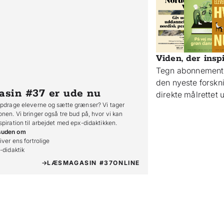
Viden, der insp
Tegn abonnement 
den nyeste forsk
asin #37
er ude nu
direkte målrettet
opdrage eleverne og sætte grænser? Vi tager
onen. Vi bringer også tre bud på, hvor vi kan
spiration til arbejdet med epx-didaktikken.
suden om
iver ens fortrolige

o-didaktik
LÆS
MAGASIN #37
ONLINE