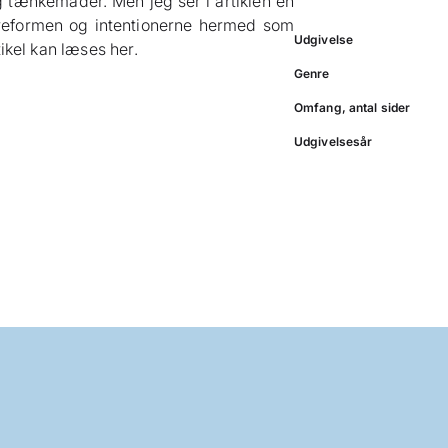
 tænkemåder. Men jeg ser i artiklen en
ereformen og intentionerne hermed som
Udgivelse
tikel kan læses her.
Genre
Omfang, antal sider
Udgivelsesår