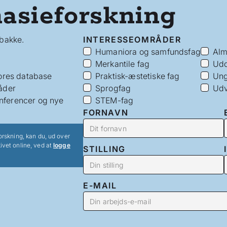
asieforskning
dbakke.
INTERESSEOMRÅDER
Humaniora og samfundsfag
Alm
Merkantile fag
Udd
vores database
Praktisk-æstetiske fag
Ung
åder
Sprogfag
Udv
nferencer og nye
STEM-fag
FORNAVN
orskning, kan du, ud over
ivet online, ved at
logge
STILLING
E-MAIL