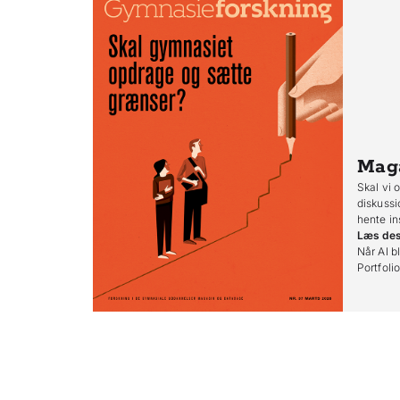
Mag
Skal vi 
diskussi
hente in
Læs de
Når AI bl
Portfoli