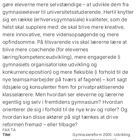
gøre eleverne mere selvstændige – at udvikle dem fra
gymnasieelever til universitetsstuderende. Hertil knytter
sig en række (erhvervsgymnasiale) kvaliteter, som de
helst skal supplere med: de skal blive mere kreative,
mere innovative, mere vidensopsøgende og mere
opfindsomme. På tilsvarende vis skal lærerne lære at
blive mere coachende (for elevernes
læring/kompetenceudvikling), mere engagerede (i
gymnasiets organisatoriske udvikling og
konkurrenceposition) og mere fleksible (i forhold til de
nye teamsamarbejder på tværs af fagene) – kort sagt
ildsjæle og konsulenter frem for privat­praktiserende
klasselærere. Men hvordan ser eleverne og lærerne
egentlig sig selv i fremtidens gymnasium? Hvordan
orienterer de sig i forhold til de nye krav og roller? Og
hvordan kan disse aktører på sigt tænkes at drive
reformen fremad – eller tilbage?
FAKTA
Titel
Gymnasiereform 2005: Udvikling