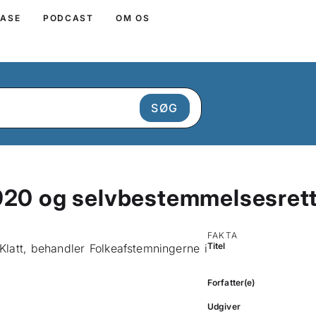
BASE
PODCAST
OM OS
920 og selvbestemmelsesrett
FAKTA
Titel
Klatt, behandler Folkeafstemningerne i
Forfatter(e)
Udgiver