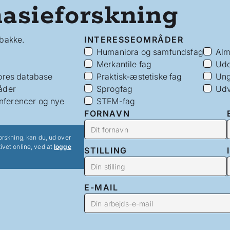
asieforskning
dbakke.
INTERESSEOMRÅDER
Humaniora og samfundsfag
Alm
Merkantile fag
Udd
vores database
Praktisk-æstetiske fag
Ung
åder
Sprogfag
Udv
nferencer og nye
STEM-fag
FORNAVN
orskning, kan du, ud over
ivet online, ved at
logge
STILLING
E-MAIL