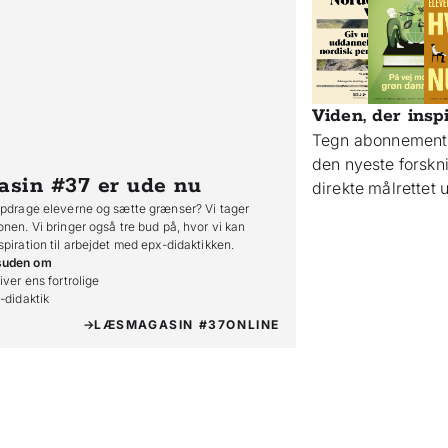
Viden, der insp
Tegn abonnement 
den nyeste forsk
asin #37
er ude nu
direkte målrettet
opdrage eleverne og sætte grænser? Vi tager
onen. Vi bringer også tre bud på, hvor vi kan
spiration til arbejdet med epx-didaktikken.
suden om
iver ens fortrolige

o-didaktik
LÆS
MAGASIN #37
ONLINE