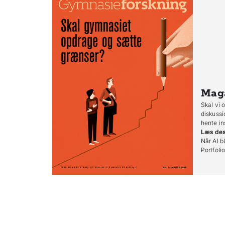
Mag
Skal vi 
diskussi
hente in
Læs de
Når AI bl
Portfoli