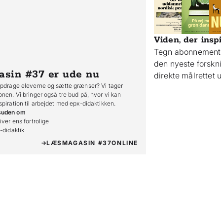
Viden, der insp
Tegn abonnement 
den nyeste forsk
asin #37
er ude nu
direkte målrettet
opdrage eleverne og sætte grænser? Vi tager
onen. Vi bringer også tre bud på, hvor vi kan
spiration til arbejdet med epx-didaktikken.
suden om
iver ens fortrolige

o-didaktik
LÆS
MAGASIN #37
ONLINE