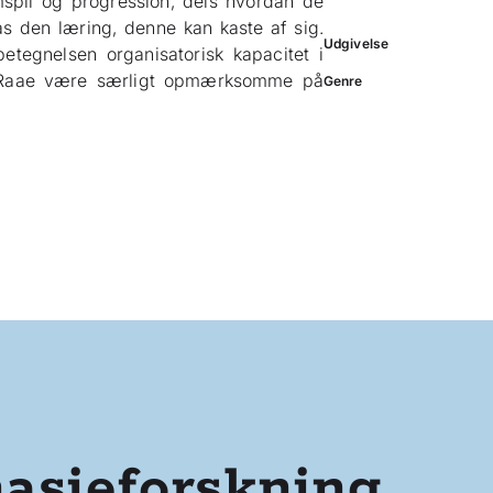
spil og progression, dels hvordan de
ås den læring, denne kan kaste af sig.
Udgivelse
etegnelsen organisatorisk kapacitet i
og Raae være særligt opmærksomme på
Genre
asieforskning