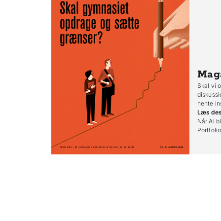
Mag
Skal vi 
diskussi
hente in
Læs de
Når AI bl
Portfoli