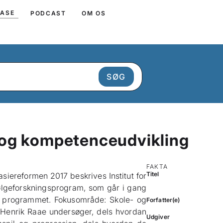
BASE
PODCAST
OM OS
og kompetenceudvikling
FAKTA
Titel
ereformen 2017 beskrives Institut for
ølgeforskningsprogram, som går i gang
r programmet. Fokusområde: Skole- og
Forfatter(e)
Henrik Raae undersøger, dels hvordan
Udgiver