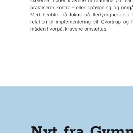
skolerne møder kravene til teamene om sam
praktiserer kontrol- eller opfølgning og omg
Med henblik på fokus på flertydigheden i b
relation til implementering vil Qvortrup 
måden hvorpå, kravene omsættes.
Nyt fra Gymn