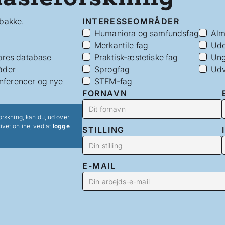
dbakke.
INTERESSEOMRÅDER
Humaniora og samfundsfag
Alm
Merkantile fag
Udd
vores database
Praktisk-æstetiske fag
Ung
åder
Sprogfag
Udv
nferencer og nye
STEM-fag
FORNAVN
orskning, kan du, ud over
ivet online, ved at
logge
STILLING
E-MAIL