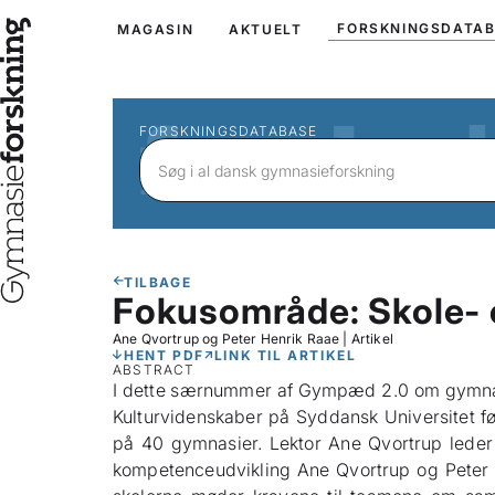
FORSKNINGSDATA
MAGASIN
AKTUELT
FORSKNINGSDATABASE
TILBAGE
Fokusområde: Skole- 
Ane Qvortrup og Peter Henrik Raae
|
Artikel
HENT PDF
LINK TIL ARTIKEL
ABSTRACT
I dette særnummer af Gympæd 2.0 om gymnasi
Kulturvidenskaber på Syddansk Universitet f
på 40 gymnasier. Lektor Ane Qvortrup lede
kompetenceudvikling Ane Qvortrup og Peter 