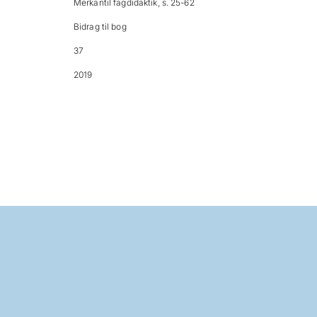
Merkantil fagdidaktik, s. 25-62
Bidrag til bog
37
2019