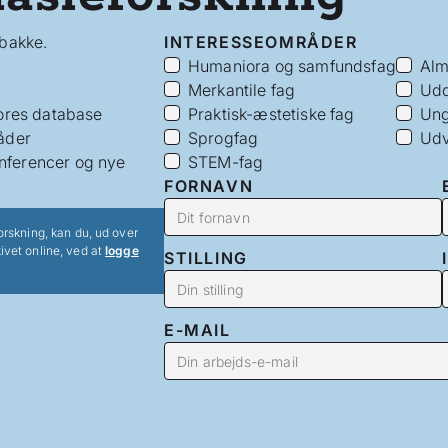
dbakke.
INTERESSEOMRÅDER
Humaniora og samfundsfag
Alm
Merkantile fag
Udd
vores database
Praktisk-æstetiske fag
Ung
åder
Sprogfag
Udv
nferencer og nye
STEM-fag
FORNAVN
orskning, kan du, ud over
ivet online, ved at
logge
STILLING
E-MAIL