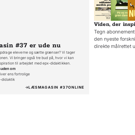
Viden, der insp
Tegn abonnement 
den nyeste forsk
asin #37
er ude nu
direkte målrettet
opdrage eleverne og sætte grænser? Vi tager
onen. Vi bringer også tre bud på, hvor vi kan
spiration til arbejdet med epx-didaktikken.
suden om
iver ens fortrolige

o-didaktik
LÆS
MAGASIN #37
ONLINE