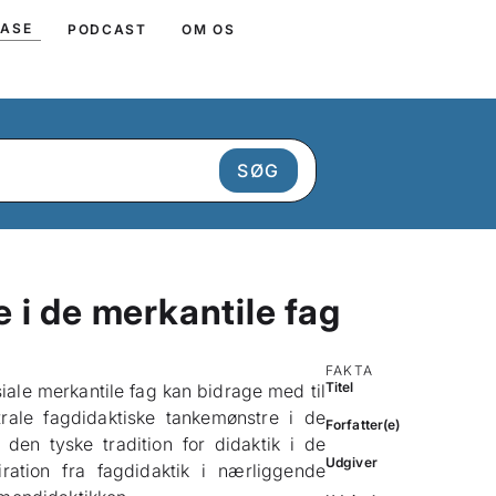
BASE
PODCAST
OM OS
 i de merkantile fag
FAKTA
Titel
iale merkantile fag kan bidrage med til
rale fagdidaktiske tankemønstre i de
Forfatter(e)
 den tyske tradition for didaktik i de
Udgiver
ation fra fagdidaktik i nærliggende