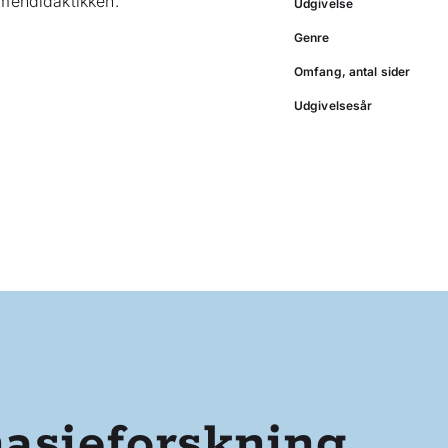
lmendidaktikken.
Udgivelse
Genre
Omfang, antal sider
Udgivelsesår
asieforskning