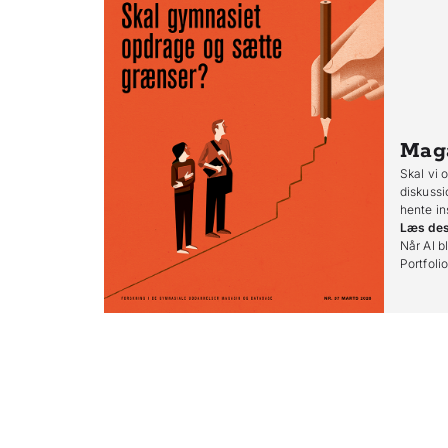
Mag
Skal vi 
diskussi
hente in
Læs de
Når AI bl
Portfoli