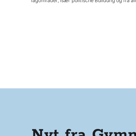
fagområder, især politische Buildung og fra a
Nyt fra Gymn