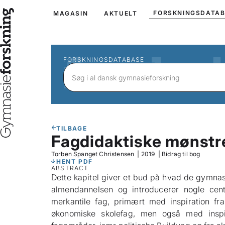
FORSKNINGSDATA
MAGASIN
AKTUELT
FORSKNINGSDATABASE
TILBAGE
Fagdidaktiske mønstre
Torben Spanget Christensen
|
2019
|
Bidrag til bog
HENT PDF
ABSTRACT
Dette kapitel giver et bud på hvad de gymnas
almendannelsen og introducerer nogle cent
merkantile fag, primært med inspiration fra
økonomiske skolefag, men også med inspir