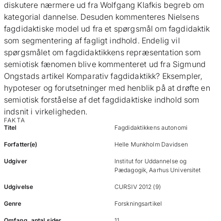
diskutere nærmere ud fra Wolfgang Klafkis begreb om
kategorial dannelse. Desuden kommenteres Nielsens
fagdidaktiske model ud fra et spørgsmål om fagdidaktik
som segmentering af fagligt indhold. Endelig vil
spørgsmålet om fagdidaktikkens repræsentation som
semiotisk fænomen blive kommenteret ud fra Sigmund
Ongstads artikel Komparativ fagdidaktikk? Eksempler,
hypoteser og forutsetninger med henblik på at drøfte en
semiotisk forståelse af det fagdidaktiske indhold som
indsnit i virkeligheden.
FAKTA
Titel
Fagdidaktikkens autonomi
Forfatter(e)
Helle Munkholm Davidsen
Udgiver
Institut for Uddannelse og
Pædagogik, Aarhus Universitet
Udgivelse
CURSIV 2012 (9)
Genre
Forskningsartikel
Omfang, antal sider
11