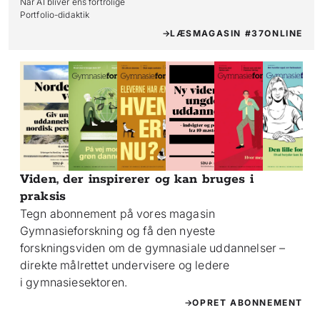
Når AI bliver ens fortrolige

Portfolio-didaktik
LÆS
MAGASIN #37
ONLINE
Viden, der inspirerer og kan bruges i
praksis
Tegn abonnement på vores magasin
Gymnasieforskning og få den nyeste
forskningsviden om de gymnasiale uddannelser –
direkte målrettet undervisere og ledere
i gymnasiesektoren.
OPRET ABONNEMENT