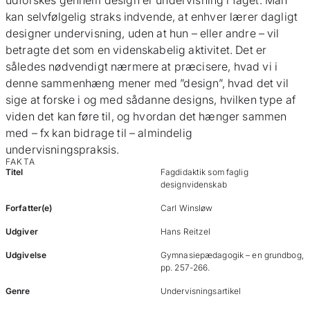
udforskes gennem design er undervisning i faget. Man
kan selvfølgelig straks indvende, at enhver lærer dagligt
designer undervisning, uden at hun – eller andre – vil
betragte det som en videnskabelig aktivitet. Det er
således nødvendigt nærmere at præcisere, hvad vi i
denne sammenhæng mener med ”design”, hvad det vil
sige at forske i og med sådanne designs, hvilken type af
viden det kan føre til, og hvordan det hænger sammen
med – fx kan bidrage til – almindelig
undervisningspraksis.
FAKTA
Titel
Fagdidaktik som faglig
designvidenskab
Forfatter(e)
Carl Winsløw
Udgiver
Hans Reitzel
Udgivelse
Gymnasiepædagogik – en grundbog,
pp. 257-266.
Genre
Undervisningsartikel