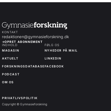
KONTAKT
redaktionen@gymnasieforskning.dk
OPRET ABONNEMENT
INDHOLD
FØLG OS
MAGASIN
NYHEDER PÅ MAIL
AKTUELT
LINKEDIN
FORSKNINGSDATABASE
FACEBOOK
PODCAST
OM OS
OM OS
PRIVATLIVSPOLITIK
Copyright © Gymnasieforskning
Forskningsartikler