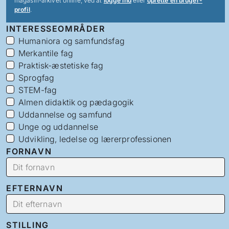
magasin-arkivet online, ved at
logge ind
eller
oprette en bruger-
profil
.
INTERESSEOMRÅDER
Humaniora og samfundsfag
Merkantile fag
Praktisk-æstetiske fag
Sprogfag
STEM-fag
Almen didaktik og pædagogik
Uddannelse og samfund
Unge og uddannelse
Udvikling, ledelse og lærerprofessionen
FORNAVN
EFTERNAVN
STILLING