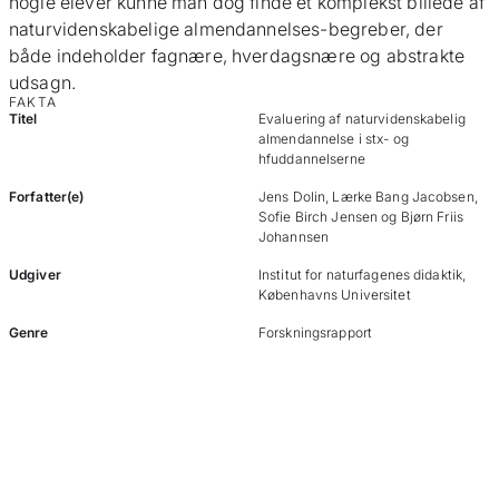
nogle elever kunne man dog finde et komplekst billede af
naturvidenskabelige almendannelses-begreber, der
både indeholder fagnære, hverdagsnære og abstrakte
udsagn.
FAKTA
Titel
Evaluering af naturvidenskabelig
almendannelse i stx- og
hfuddannelserne
Forfatter(e)
Jens Dolin, Lærke Bang Jacobsen,
Sofie Birch Jensen og Bjørn Friis
Johannsen
Udgiver
Institut for naturfagenes didaktik,
Københavns Universitet
Genre
Forskningsrapport