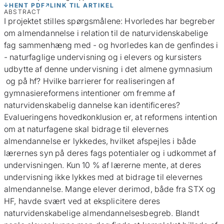
HENT PDF
LINK TIL ARTIKEL
ABSTRACT
I projektet stilles spørgsmålene: Hvorledes har begreber
om almendannelse i relation til de naturvidenskabelige
fag sammenhæng med - og hvorledes kan de genfindes i
- naturfaglige undervisning og i elevers og kursisters
udbytte af denne undervisning i det almene gymnasium
og på hf? Hvilke barrierer for realiseringen af
gymnasiereformens intentioner om fremme af
naturvidenskabelig dannelse kan identificeres?
Evalueringens hovedkonklusion er, at reformens intention
om at naturfagene skal bidrage til elevernes
almendannelse er lykkedes, hvilket afspejles i både
lærernes syn på deres fags potentialer og i udkommet af
undervisningen. Kun 10 % af lærerne mente, at deres
undervisning ikke lykkes med at bidrage til elevernes
almendannelse. Mange elever derimod, både fra STX og
HF, havde svært ved at eksplicitere deres
naturvidenskabelige almendannelsesbegreb. Blandt