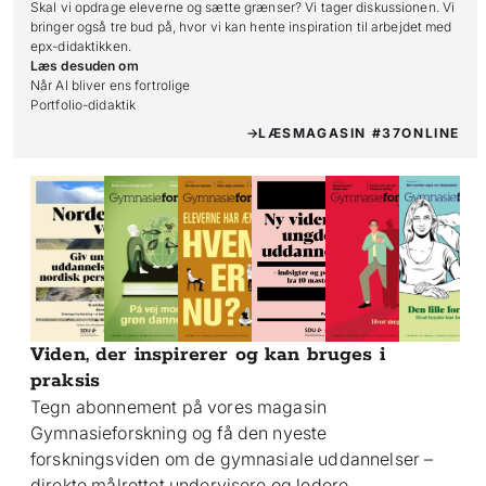
Skal vi opdrage eleverne og sætte grænser? Vi tager diskussionen. Vi
bringer også tre bud på, hvor vi kan hente inspiration til arbejdet med
epx-didaktikken.
Læs desuden om
Når AI bliver ens fortrolige

Portfolio-didaktik
LÆS
MAGASIN #37
ONLINE
Viden, der inspirerer og kan bruges i
praksis
Tegn abonnement på vores magasin
Gymnasieforskning og få den nyeste
forskningsviden om de gymnasiale uddannelser –
direkte målrettet undervisere og ledere