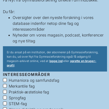
Få Nyt fra Gymnasieforskning direkte i din indbakke.
Du får:
Oversigter over den nyeste forskning i vores
database indenfor netop dine fag og
interesseområder
Nyheder om vores magasin, podcast, konferencer
og nye tiltag
Er du ansat på en institution, der abonnerer på Gymnasieforskning,
kan du, ud over Nyt fra Gymnasieforskning også få adgang til
magasin-arkivet online, ved at
logge ind
eller
oprette en bruger-
profil
.
INTERESSEOMRÅDER
Humaniora og samfundsfag
Merkantile fag
Praktisk-æstetiske fag
Sprogfag
STEM-fag