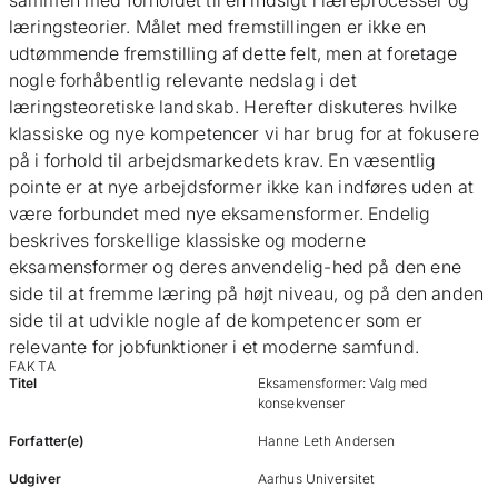
sammen med forholdet til en indsigt i læreprocesser og
læringsteorier. Målet med fremstillingen er ikke en
udtømmende fremstilling af dette felt, men at foretage
nogle forhåbentlig relevante nedslag i det
læringsteoretiske landskab. Herefter diskuteres hvilke
klassiske og nye kompetencer vi har brug for at fokusere
på i forhold til arbejdsmarkedets krav. En væsentlig
pointe er at nye arbejdsformer ikke kan indføres uden at
være forbundet med nye eksamensformer. Endelig
beskrives forskellige klassiske og moderne
eksamensformer og deres anvendelig-hed på den ene
side til at fremme læring på højt niveau, og på den anden
side til at udvikle nogle af de kompetencer som er
relevante for jobfunktioner i et moderne samfund.
FAKTA
Titel
Eksamensformer: Valg med
konsekvenser
Forfatter(e)
Hanne Leth Andersen
Udgiver
Aarhus Universitet