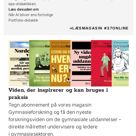
epx-didaktikken.
Læs desuden om
Når AI bliver ens fortrolige

Portfolio-didaktik
LÆS
MAGASIN #37
ONLINE
Viden, der inspirerer og kan bruges i
praksis
Tegn abonnement på vores magasin
Gymnasieforskning og få den nyeste
forskningsviden om de gymnasiale uddannelser –
direkte målrettet undervisere og ledere
i gymnasiesektoren.