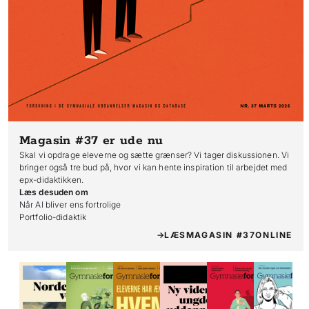
Magasin #37
er ude nu
Skal vi opdrage eleverne og sætte grænser? Vi tager diskussionen. Vi
bringer også tre bud på, hvor vi kan hente inspiration til arbejdet med
epx-didaktikken.
Læs desuden om
Når AI bliver ens fortrolige

Portfolio-didaktik
LÆS
MAGASIN #37
ONLINE