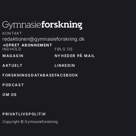
KONTAKT
redaktionen@gymnasieforskning.dk
OPRET ABONNEMENT
INDHOLD
FØLG OS
MAGASIN
NYHEDER PÅ MAIL
AKTUELT
LINKEDIN
FORSKNINGSDATABASE
FACEBOOK
PODCAST
OM OS
OM OS
PRIVATLIVSPOLITIK
Copyright © Gymnasieforskning
Forskningsartikler