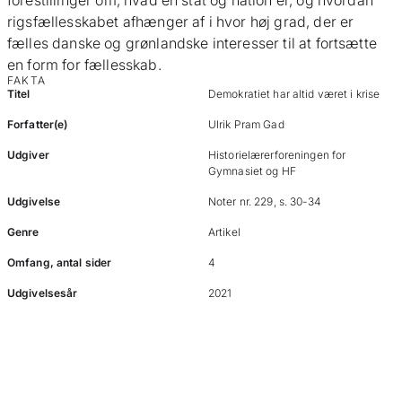
forestillinger om, hvad en stat og nation er, og hvordan
rigsfællesskabet afhænger af i hvor høj grad, der er
fælles danske og grønlandske interesser til at fortsætte
en form for fællesskab.
FAKTA
Titel
Demokratiet har altid været i krise
Forfatter(e)
Ulrik Pram Gad
Udgiver
Historielærerforeningen for
Gymnasiet og HF
Udgivelse
Noter nr. 229, s. 30-34
Genre
Artikel
Omfang, antal sider
4
Udgivelsesår
2021