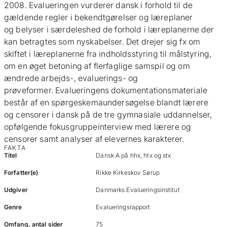
2008. Evalueringen vurderer dansk i forhold til de
gældende regler i bekendtgørelser og læreplaner
og belyser i særdeleshed de forhold i læreplanerne der
kan betragtes som nyskabelser. Det drejer sig fx om
skiftet i læreplanerne fra indholdsstyring til målstyring,
om en øget betoning af flerfaglige samspil og om
ændrede arbejds-, evaluerings- og
prøveformer. Evalueringens dokumentationsmateriale
består af en spørgeskemaundersøgelse blandt lærere
og censorer i dansk på de tre gymnasiale uddannelser,
opfølgende fokusgruppeinterview med lærere og
censorer samt analyser af elevernes karakterer.
FAKTA
Titel
Dansk A på hhx, htx og stx
Forfatter(e)
Rikke Kirkeskov Sørup
Udgiver
Danmarks Evalueringsinstitut
Genre
Evalueringsrapport
Omfang, antal sider
75