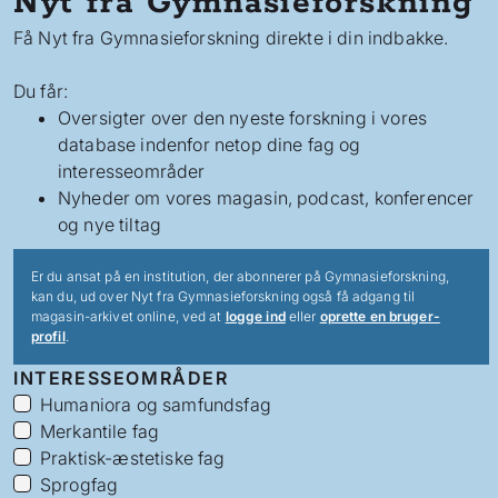
Nyt fra Gymnasieforskning
Få Nyt fra Gymnasieforskning direkte i din indbakke.
Du får:
Oversigter over den nyeste forskning i vores
database indenfor netop dine fag og
interesseområder
Nyheder om vores magasin, podcast, konferencer
og nye tiltag
Er du ansat på en institution, der abonnerer på Gymnasieforskning,
kan du, ud over Nyt fra Gymnasieforskning også få adgang til
magasin-arkivet online, ved at
logge ind
eller
oprette en bruger-
profil
.
INTERESSEOMRÅDER
Humaniora og samfundsfag
Merkantile fag
Praktisk-æstetiske fag
Sprogfag