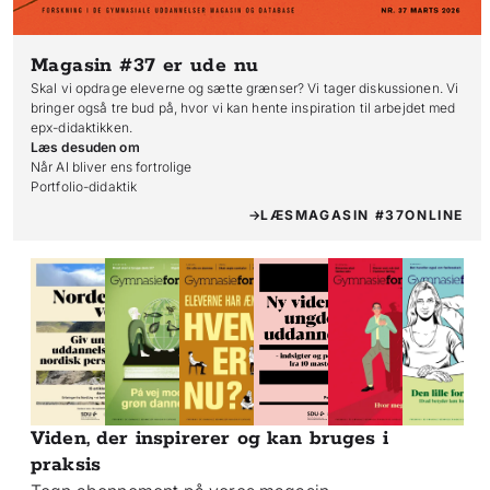
Magasin #37
er ude nu
Skal vi opdrage eleverne og sætte grænser? Vi tager diskussionen. Vi
bringer også tre bud på, hvor vi kan hente inspiration til arbejdet med
epx-didaktikken.
Læs desuden om
Når AI bliver ens fortrolige

Portfolio-didaktik
LÆS
MAGASIN #37
ONLINE
Viden, der inspirerer og kan bruges i
praksis