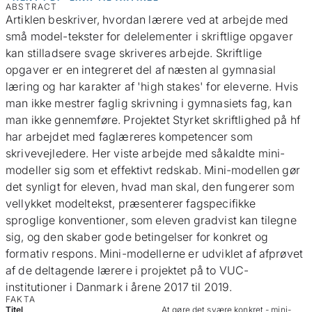
ABSTRACT
Artiklen beskriver, hvordan lærere ved at arbejde med
små model-tekster for delelementer i skriftlige opgaver
kan stilladsere svage skriveres arbejde. Skriftlige
opgaver er en integreret del af næsten al gymnasial
læring og har karakter af 'high stakes' for eleverne. Hvis
man ikke mestrer faglig skrivning i gymnasiets fag, kan
man ikke gennemføre. Projektet Styrket skriftlighed på hf
har arbejdet med faglæreres kompetencer som
skrivevejledere. Her viste arbejde med såkaldte mini-
modeller sig som et effektivt redskab. Mini-modellen gør
det synligt for eleven, hvad man skal, den fungerer som
vellykket modeltekst, præsenterer fagspecifikke
sproglige konventioner, som eleven gradvist kan tilegne
sig, og den skaber gode betingelser for konkret og
formativ respons. Mini-modellerne er udviklet af afprøvet
af de deltagende lærere i projektet på to VUC-
institutioner i Danmark i årene 2017 til 2019.
FAKTA
Titel
At gøre det svære konkret - mini-