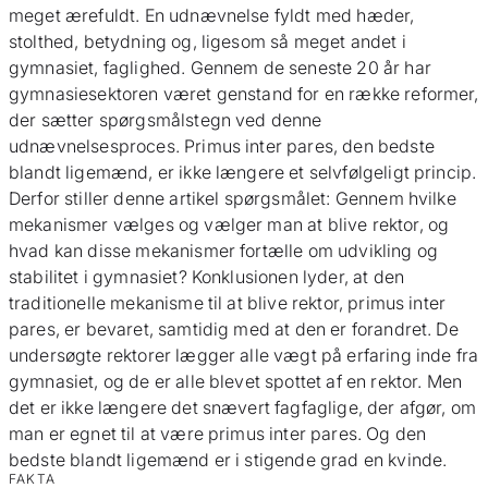
meget ærefuldt. En udnævnelse fyldt med hæder,
stolthed, betydning og, ligesom så meget andet i
gymnasiet, faglighed. Gennem de seneste 20 år har
gymnasiesektoren været genstand for en række reformer,
der sætter spørgsmålstegn ved denne
udnævnelsesproces. Primus inter pares, den bedste
blandt ligemænd, er ikke længere et selvfølgeligt princip.
Derfor stiller denne artikel spørgsmålet: Gennem hvilke
mekanismer vælges og vælger man at blive rektor, og
hvad kan disse mekanismer fortælle om udvikling og
stabilitet i gymnasiet? Konklusionen lyder, at den
traditionelle mekanisme til at blive rektor, primus inter
pares, er bevaret, samtidig med at den er forandret. De
undersøgte rektorer lægger alle vægt på erfaring inde fra
gymnasiet, og de er alle blevet spottet af en rektor. Men
det er ikke længere det snævert fagfaglige, der afgør, om
man er egnet til at være primus inter pares. Og den
bedste blandt ligemænd er i stigende grad en kvinde.
FAKTA