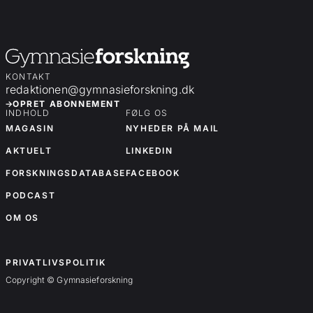
KONTAKT
redaktionen@gymnasieforskning.dk
OPRET ABONNEMENT
INDHOLD
FØLG OS
MAGASIN
NYHEDER PÅ MAIL
AKTUELT
LINKEDIN
FORSKNINGSDATABASE
FACEBOOK
PODCAST
OM OS
OM OS
PRIVATLIVSPOLITIK
Copyright © Gymnasieforskning
Forskningsartikler