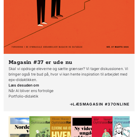
Magasin #37
er ude nu
Skal vi opdrage eleverne og sætte grænser? Vi tager diskussionen. Vi
bringer også tre bud på, hvor vi kan hente inspiration til arbejdet med
epx-didaktikken.
Læs desuden om
Når AI bliver ens fortrolige

Portfolio-didaktik
LÆS
MAGASIN #37
ONLINE