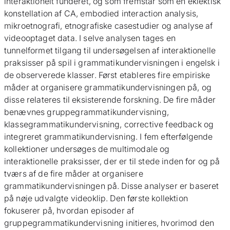
interaktionelt funderet, og som fremstår som en eklektisk
konstellation af CA, embodied interaction analysis,
mikroetnografi, etnografiske casestudier og analyse af
videooptaget data. I selve analysen tages en
tunnelformet tilgang til undersøgelsen af interaktionelle
praksisser på spil i grammatikundervisningen i engelsk i
de observerede klasser. Først etableres fire empiriske
måder at organisere grammatikundervisningen på, og
disse relateres til eksisterende forskning. De fire måder
benævnes gruppegrammatikundervisning,
klassegrammatikundervisning, corrective feedback og
integreret grammatikundervisning. I fem efterfølgende
kollektioner undersøges de multimodale og
interaktionelle praksisser, der er til stede inden for og på
tværs af de fire måder at organisere
grammatikundervisningen på. Disse analyser er baseret
på nøje udvalgte videoklip. Den første kollektion
fokuserer på, hvordan episoder af
gruppegrammatikundervisning initieres, hvorimod den