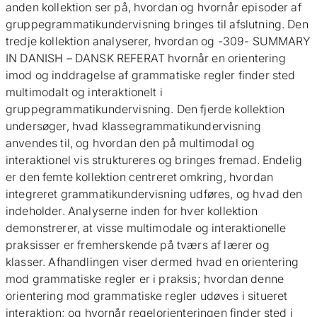
anden kollektion ser på, hvordan og hvornår episoder af
gruppegrammatikundervisning bringes til afslutning. Den
tredje kollektion analyserer, hvordan og -309- SUMMARY
IN DANISH – DANSK REFERAT hvornår en orientering
imod og inddragelse af grammatiske regler finder sted
multimodalt og interaktionelt i
gruppegrammatikundervisning. Den fjerde kollektion
undersøger, hvad klassegrammatikundervisning
anvendes til, og hvordan den på multimodal og
interaktionel vis struktureres og bringes fremad. Endelig
er den femte kollektion centreret omkring, hvordan
integreret grammatikundervisning udføres, og hvad den
indeholder. Analyserne inden for hver kollektion
demonstrerer, at visse multimodale og interaktionelle
praksisser er fremherskende på tværs af lærer og
klasser. Afhandlingen viser dermed hvad en orientering
mod grammatiske regler er i praksis; hvordan denne
orientering mod grammatiske regler udøves i situeret
interaktion; og hvornår regelorienteringen finder sted i