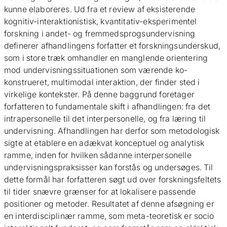
kunne elaboreres. Ud fra et review af eksisterende
kognitiv-interaktionistisk, kvantitativ-eksperimentel
forskning i andet- og fremmedsprogsundervisning
definerer afhandlingens forfatter et forskningsunderskud,
som i store træk omhandler en manglende orientering
mod undervisningssituationen som værende ko-
konstrueret, multimodal interaktion, der finder sted i
virkelige kontekster. På denne baggrund foretager
forfatteren to fundamentale skift i afhandlingen: fra det
intrapersonelle til det interpersonelle, og fra læring til
undervisning. Afhandlingen har derfor som metodologisk
sigte at etablere en adækvat konceptuel og analytisk
ramme, inden for hvilken sådanne interpersonelle
undervisningspraksisser kan forstås og undersøges. Til
dette formål har forfatteren søgt ud over forskningsfeltets
til tider snævre grænser for at lokalisere passende
positioner og metoder. Resultatet af denne afsøgning er
en interdisciplinær ramme, som meta-teoretisk er socio