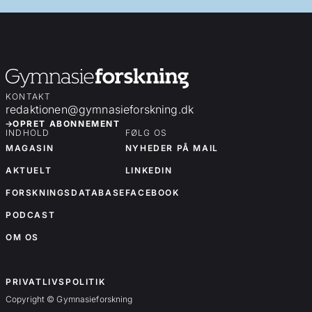
KONTAKT
redaktionen@gymnasieforskning.dk
OPRET ABONNEMENT
INDHOLD
FØLG OS
MAGASIN
NYHEDER PÅ MAIL
AKTUELT
LINKEDIN
FORSKNINGSDATABASE
FACEBOOK
PODCAST
OM OS
OM OS
PRIVATLIVSPOLITIK
Copyright © Gymnasieforskning
Forskningsartikler