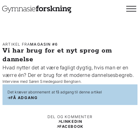
ARTIKEL FRA
MAGASIN #6
Vi har brug for et nyt sprog om
dannelse
Hvad nytter det at være fagligt dygtig, hvis man er en
værre én? Der er brug for et moderne dannelsesbegreb.
Interview med Søren Smedegaard Bengtsen.
Det kræver abonnement at få adgang til denne artikel
FÅ ADGANG
DEL OG KOMMENTER
LINKEDIN
FACEBOOK