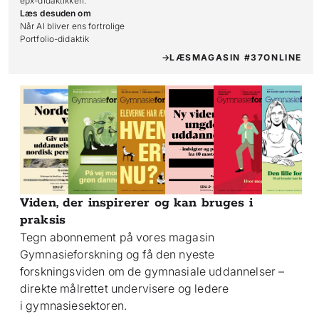
epx-didaktikken.
Læs desuden om
Når AI bliver ens fortrolige

Portfolio-didaktik
LÆS
MAGASIN #37
ONLINE
Viden, der inspirerer og kan bruges i
praksis
Tegn abonnement på vores magasin
Gymnasieforskning og få den nyeste
forskningsviden om de gymnasiale uddannelser –
direkte målrettet undervisere og ledere
i gymnasiesektoren.