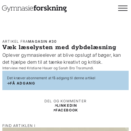
ARTIKEL FRA
MAGASIN #30
Væk læselysten med dybdelæsning
Oplever gymnasieelever at blive opslugt af bøger, kan
det hjælpe dem til at tænke kreativt og kritisk.
Interview med Kristiane Hauer og Sarah Bro Trasmundi.
Det kræver abonnement at få adgang til denne artikel
FÅ ADGANG
DEL OG KOMMENTER
LINKEDIN
FACEBOOK
FIND ARTIKLEN I