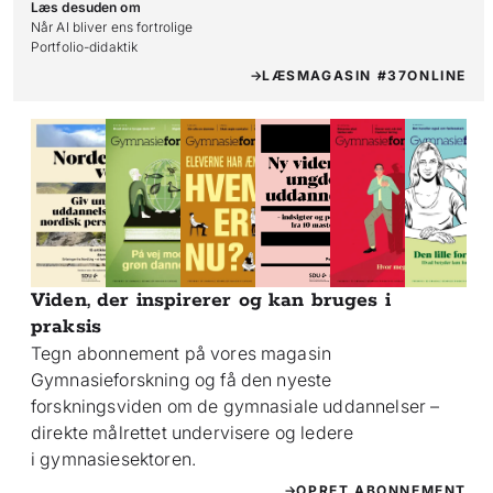
Læs desuden om
Når AI bliver ens fortrolige

Portfolio-didaktik
LÆS
MAGASIN #37
ONLINE
Viden, der inspirerer og kan bruges i
praksis
Tegn abonnement på vores magasin
Gymnasieforskning og få den nyeste
forskningsviden om de gymnasiale uddannelser –
direkte målrettet undervisere og ledere
i gymnasiesektoren.
OPRET ABONNEMENT