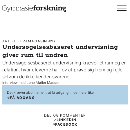
ARTIKEL FRA
MAGASIN #27
Undersøgelsesbaseret undervisning
giver rum til undren
Undersøgelsesbaseret undervisning kræver et rum og en
relation, hvor eleverne har lov at prøve sig frem og fejle,
selvom de ikke kender svarene.
Interview med Lene Møller Madsen
Det kræver abonnement at få adgang til denne artikel
FÅ ADGANG
DEL OG KOMMENTER
LINKEDIN
FACEBOOK