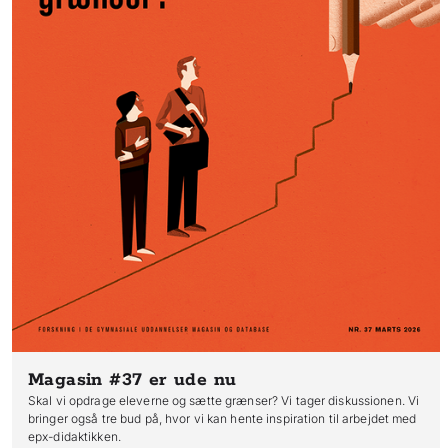
Magasin #37
er ude nu
Skal vi opdrage eleverne og sætte grænser? Vi tager diskussionen. Vi
bringer også tre bud på, hvor vi kan hente inspiration til arbejdet med
epx-didaktikken.