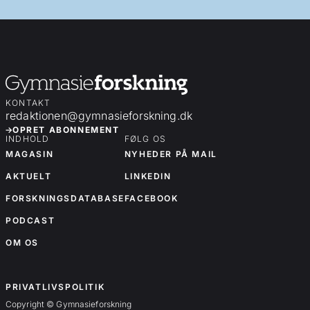
KONTAKT
redaktionen@gymnasieforskning.dk
OPRET ABONNEMENT
INDHOLD
FØLG OS
MAGASIN
NYHEDER PÅ MAIL
AKTUELT
LINKEDIN
FORSKNINGSDATABASE
FACEBOOK
PODCAST
OM OS
OM OS
PRIVATLIVSPOLITIK
Copyright © Gymnasieforskning
Forskningsartikler