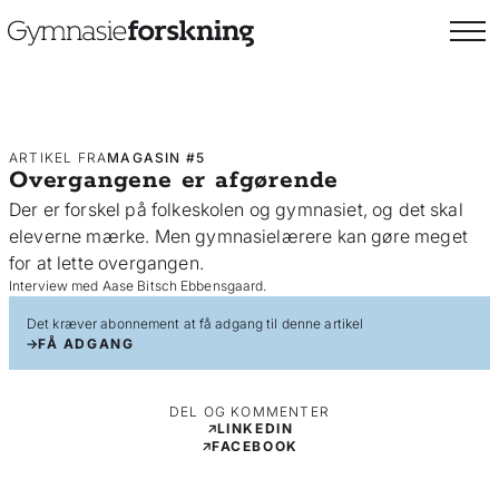
ARTIKEL FRA
MAGASIN #5
Overgangene er afgørende
Der er forskel på folkeskolen og gymnasiet, og det skal
eleverne mærke. Men gymnasielærere kan gøre meget
for at lette overgangen.
Interview med Aase Bitsch Ebbensgaard.
Det kræver abonnement at få adgang til denne artikel
FÅ ADGANG
DEL OG KOMMENTER
LINKEDIN
FACEBOOK