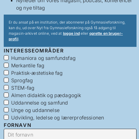
Nyheder om vores magasin, podcast, konferencer
og nye tiltag
Er du ansat på en institution, der abonnerer på Gymnasieforskning,
kan du, ud over Nyt fra Gymnasieforskning også få adgang til
magasin-arkivet online, ved at
logge ind
eller
oprette en bruger-
profil
.
INTERESSEOMRÅDER
Humaniora og samfundsfag
Merkantile fag
Praktisk-æstetiske fag
Sprogfag
STEM-fag
Almen didaktik og pædagogik
Uddannelse og samfund
Unge og uddannelse
Udvikling, ledelse og lærerprofessionen
FORNAVN