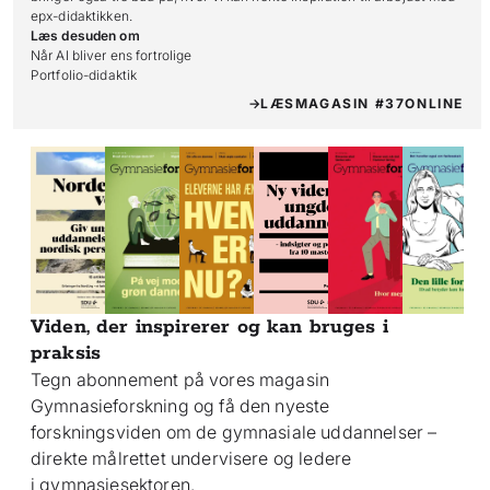
epx-didaktikken.
Læs desuden om
Når AI bliver ens fortrolige

Portfolio-didaktik
LÆS
MAGASIN #37
ONLINE
Viden, der inspirerer og kan bruges i
praksis
Tegn abonnement på vores magasin
Gymnasieforskning og få den nyeste
forskningsviden om de gymnasiale uddannelser –
direkte målrettet undervisere og ledere
i gymnasiesektoren.