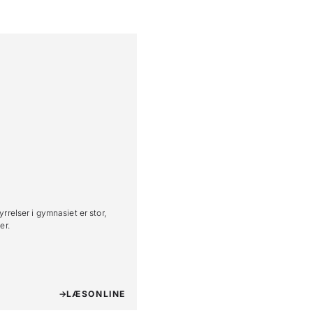
rrelser i gymnasiet er stor,
er.
LÆS
ONLINE