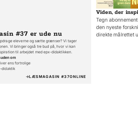
Viden, der insp
Tegn abonnement 
den nyeste forsk
asin #37
er ude nu
direkte målrettet
opdrage eleverne og sætte grænser? Vi tager
onen. Vi bringer også tre bud på, hvor vi kan
spiration til arbejdet med epx-didaktikken.
suden om
iver ens fortrolige

o-didaktik
LÆS
MAGASIN #37
ONLINE