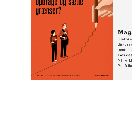
Mag
Skal vi 
diskussi
hente in
Læs de
Når AI bl
Portfoli