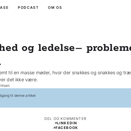
BASE
PODCAST
OM OS
hed og ledelse– problem
.
mt til en masse møder, hvor der snakkes og snakkes og træ
er det ikke være.
chtsen
gang til denne artikel
DEL OG KOMMENTER
LINKEDIN
FACEBOOK