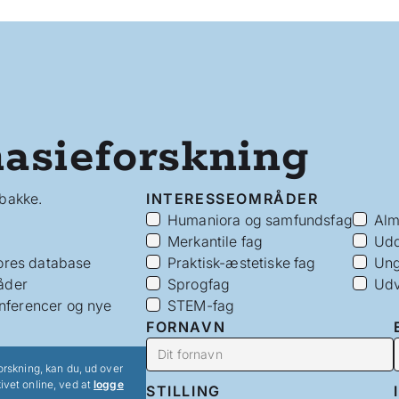
asieforskning
dbakke.
INTERESSEOMRÅDER
Humaniora og samfundsfag
Alm
Merkantile fag
Udd
vores database
Praktisk-æstetiske fag
Ung
åder
Sprogfag
Udv
nferencer og nye
STEM-fag
FORNAVN
orskning, kan du, ud over
ivet online, ved at
logge
STILLING