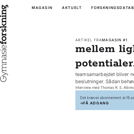
MAGASIN
AKTUELT
FORSKNINGSDATA
ARTIKEL FRA
MAGASIN #1
mellem lig
potentialer
teamsamarbejdet bliver ne
beslutninger. Sådan behøv
Interview med Thomas R. S. Albre
Det kræver abonnement at få ad
FÅ ADGANG