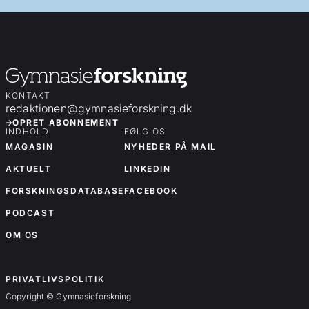
KONTAKT
redaktionen@gymnasieforskning.dk
OPRET ABONNEMENT
INDHOLD
FØLG OS
MAGASIN
NYHEDER PÅ MAIL
AKTUELT
LINKEDIN
FORSKNINGSDATABASE
FACEBOOK
PODCAST
OM OS
OM OS
PRIVATLIVSPOLITIK
Copyright © Gymnasieforskning
Forskningsartikler