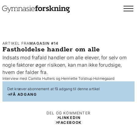
ARTIKEL FRA
MAGASIN #14
Fastholdelse handler om alle
Indsats mod frafald handler om alle elever, for selv om
nogle faktorer øger risikoen, kan man ikke forudsige,
hvem der falder fra.
Interview med Camilla Hutters og Henriette Tolstrup Holmegaard
Det kræver abonnement at få adgang til denne artikel
FÅ ADGANG
DEL OG KOMMENTER
LINKEDIN
FACEBOOK